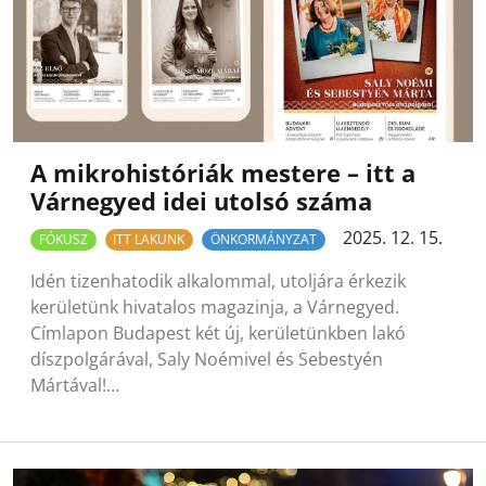
A mikrohistóriák mestere – itt a
Várnegyed idei utolsó száma
2025. 12. 15.
FÓKUSZ
ITT LAKUNK
ÖNKORMÁNYZAT
Idén tizenhatodik alkalommal, utoljára érkezik
kerületünk hivatalos magazinja, a Várnegyed.
Címlapon Budapest két új, kerületünkben lakó
díszpolgárával, Saly Noémivel és Sebestyén
Mártával!…