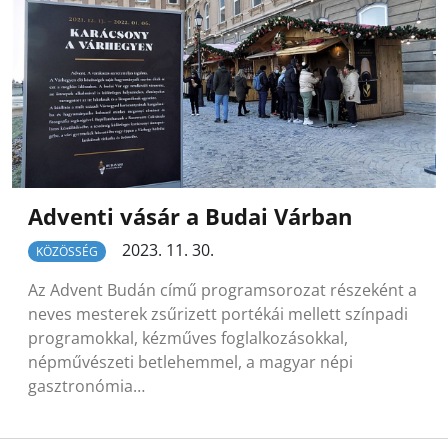
Adventi vásár a Budai Várban
2023. 11. 30.
KÖZÖSSÉG
Az Advent Budán című programsorozat részeként a
neves mesterek zsűrizett portékái mellett színpadi
programokkal, kézműves foglalkozásokkal,
népművészeti betlehemmel, a magyar népi
gasztronómia…