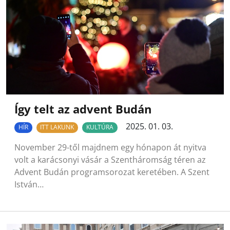
Így telt az advent Budán
2025. 01. 03.
HÍR
ITT LAKUNK
KULTÚRA
November 29-től majdnem egy hónapon át nyitva
volt a karácsonyi vásár a Szentháromság téren az
Advent Budán programsorozat keretében. A Szent
István…