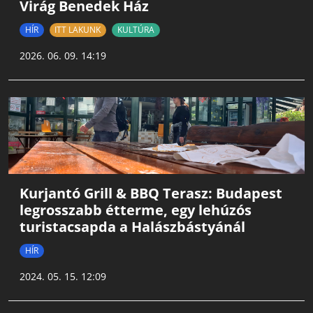
Virág Benedek Ház
HÍR
ITT LAKUNK
KULTÚRA
2026. 06. 09. 14:19
Kurjantó Grill & BBQ Terasz: Budapest
legrosszabb étterme, egy lehúzós
turistacsapda a Halászbástyánál
HÍR
2024. 05. 15. 12:09