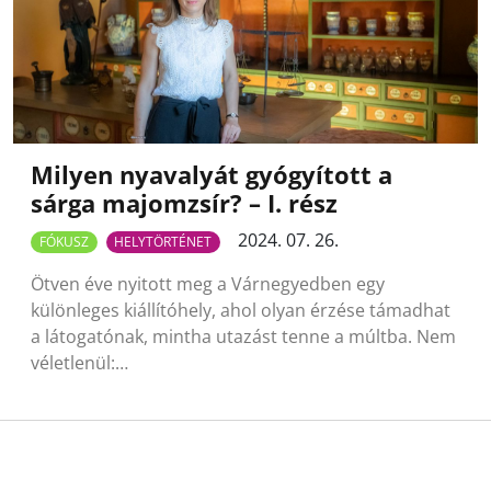
Milyen nyavalyát gyógyított a
sárga majomzsír? – I. rész
2024. 07. 26.
FÓKUSZ
HELYTÖRTÉNET
Ötven éve nyitott meg a Várnegyedben egy
különleges kiállítóhely, ahol olyan érzése támadhat
a látogatónak, mintha utazást tenne a múltba. Nem
véletlenül:…