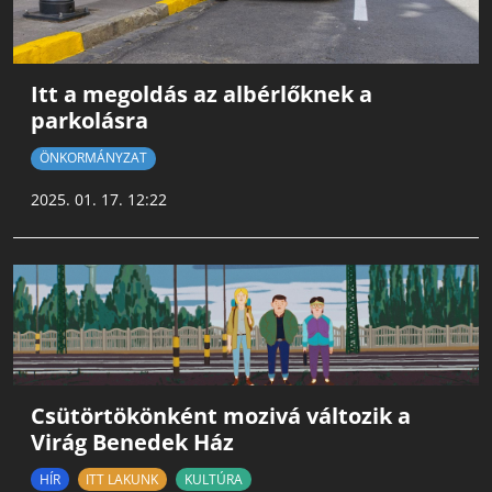
Itt a megoldás az albérlőknek a
parkolásra
ÖNKORMÁNYZAT
2025. 01. 17. 12:22
Csütörtökönként mozivá változik a
Virág Benedek Ház
HÍR
ITT LAKUNK
KULTÚRA