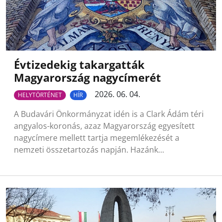
Évtizedekig takargatták
Magyarország nagycímerét
2026. 06. 04.
HELYTÖRTÉNET
HÍR
A Budavári Önkormányzat idén is a Clark Ádám téri
angyalos-koronás, azaz Magyarország egyesített
nagycímere mellett tartja megemlékezését a
nemzeti összetartozás napján. Hazánk…