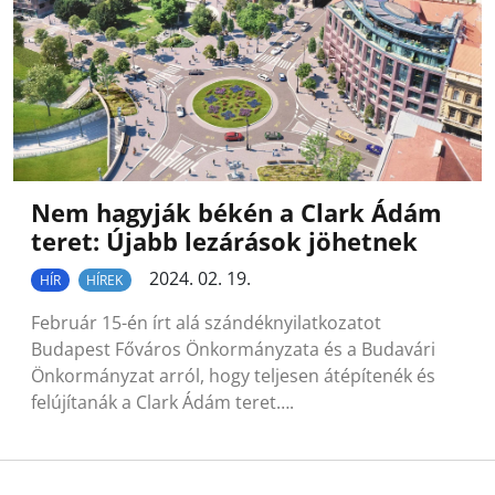
Nem hagyják békén a Clark Ádám
teret: Újabb lezárások jöhetnek
2024. 02. 19.
HÍR
HÍREK
Február 15-én írt alá szándéknyilatkozatot
Budapest Főváros Önkormányzata és a Budavári
Önkormányzat arról, hogy teljesen átépítenék és
felújítanák a Clark Ádám teret….