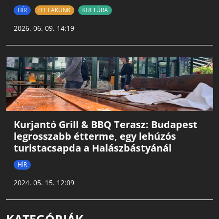
HÍR
ITT LAKUNK
KULTÚRA
2026. 06. 09. 14:19
Kurjantó Grill & BBQ Terasz: Budapest
legrosszabb étterme, egy lehúzós
turistacsapda a Halászbástyánál
HÍR
2024. 05. 15. 12:09