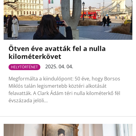
Ötven éve avatták fel a nulla
kilométerkövet
2025. 04. 04.
HELYTÖRTÉNET
Megformálta a kiindulópont: 50 éve, hogy Borsos
Miklós talán legismertebb köztéri alkotását
felavatták. A Clark Ádám téri nulla kilométerkő fél
évszázada jelöli…