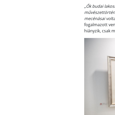
„Ők budai lakos
művészettörtén
mecénásai volta
fogalmazott ven
hiányzik, csak 