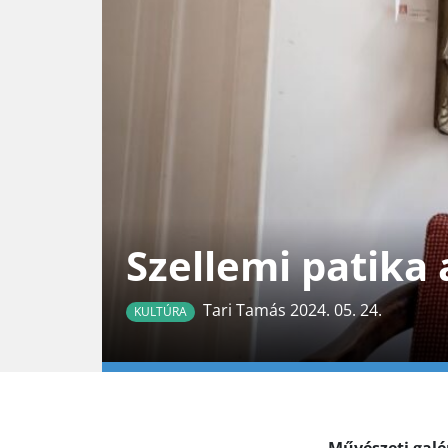
Szellemi patika
Tari Tamás 2024. 05. 24.
KULTÚRA