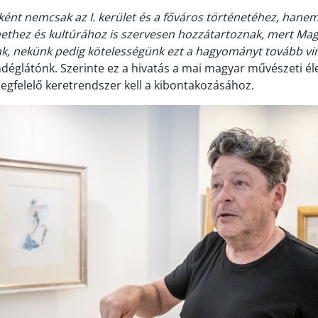
ként nemcsak az I. kerület és a főváros történetéhez, hanem
ethez és kultúrához is szervesen hozzátartoznak, mert Ma
k, nekünk pedig kötelességünk ezt a hagyományt tovább vi
déglátónk. Szerinte ez a hivatás a mai magyar művészeti él
megfelelő keretrendszer kell a kibontakozásához.