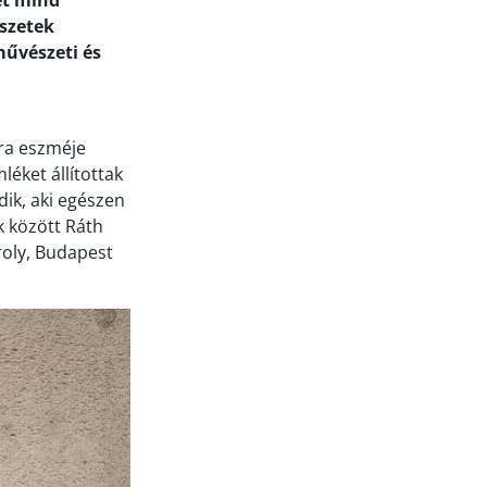
et mind
szetek
művészeti és
ra eszméje
éket állítottak
ik, aki egészen
k között Ráth
roly, Budapest