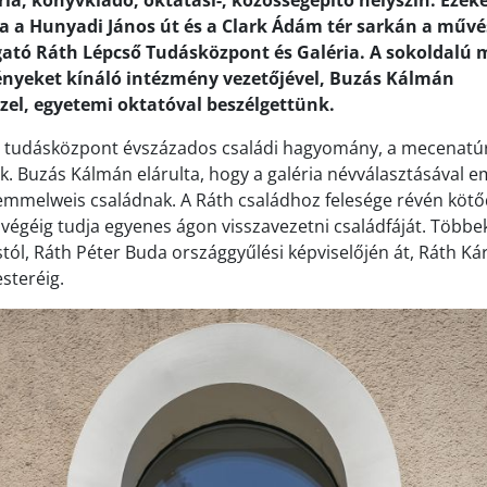
ria, könyvkiadó, oktatási-, közösségépítő helyszín. Ezek
a a Hunyadi János út és a Clark Ádám tér sarkán a művé
gató Ráth Lépcső Tudásközpont és Galéria. A sokoldalú 
ényeket kínáló intézmény vezetőjével, Buzás Kálmán
zel, egyetemi oktatóval beszélgettünk.
lt tudásközpont évszázados családi hagyomány, a mecenatú
 Buzás Kálmán elárulta, hogy a galéria névválasztásával eml
emmelweis családnak. A Ráth családhoz felesége révén kötőd
 végéig tudja egyenes ágon visszavezetni családfáját. Többe
stól, Ráth Péter Buda országgyűlési képviselőjén át, Ráth Ká
steréig.