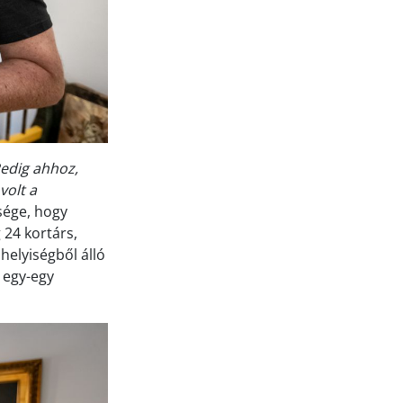
Pedig ahhoz,
volt a
ssége, hogy
 24 kortárs,
helyiségből álló
s egy-egy