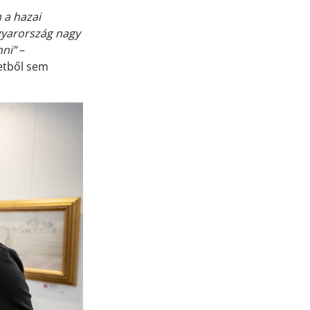
 a hazai
gyarország nagy
nni”
–
etből sem