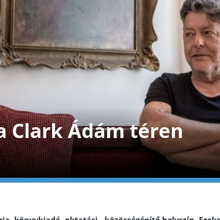
 a Clark Ádám téren