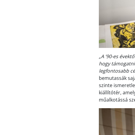
„A ’90-es évektő
hogy támogatni t
legfontosabb cé
bemutassák sajá
szinte ismeretl
kiállítótér, ame
műalkotássá sz