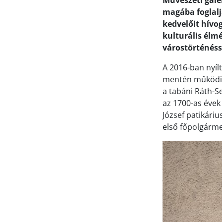
Művészeti galé
magába foglalj
kedvelőit hívo
kulturális élm
várostörténéss
A 2016-ban nyí
mentén működik.
a tabáni Ráth-S
az 1700-as évek
József patikáriu
első főpolgárme