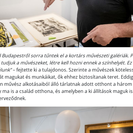
l Budapestről sorra tűntek el a kortárs művészeti galériák. 
udjuk a művészeket, létre kell hozni ennek a színhelyét. Ez 
lunk”
– fejtette ki a tulajdonos. Szerinte a művészek kötele
t magukat és munkáikat, ők ehhez biztosítanak teret. Eddig
en művész alkotásaiból álló tárlatnak adott otthont a három 
ly ma is a család otthona, és amelyben a ki állítások maguk i
erveződnek.