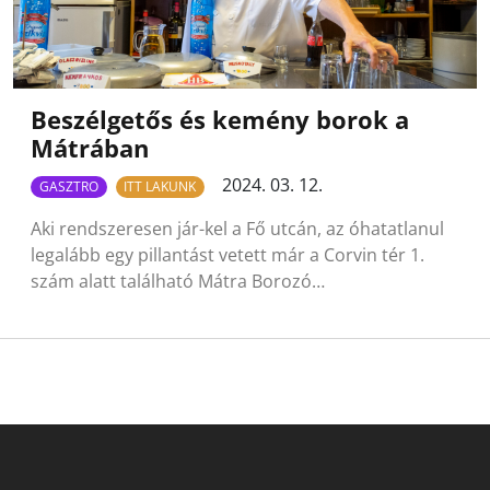
Beszélgetős és kemény borok a
Mátrában
2024. 03. 12.
GASZTRO
ITT LAKUNK
Aki rendszeresen jár-kel a Fő utcán, az óhatatlanul
legalább egy pillantást vetett már a Corvin tér 1.
szám alatt található Mátra Borozó…