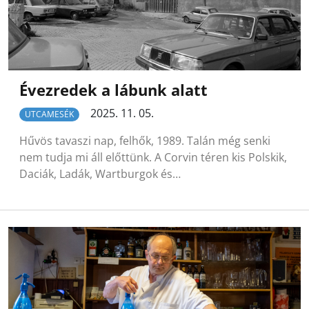
Évezredek a lábunk alatt
2025. 11. 05.
UTCAMESÉK
Hűvös tavaszi nap, felhők, 1989. Talán még senki
nem tudja mi áll előttünk. A Corvin téren kis Polskik,
Daciák, Ladák, Wartburgok és…