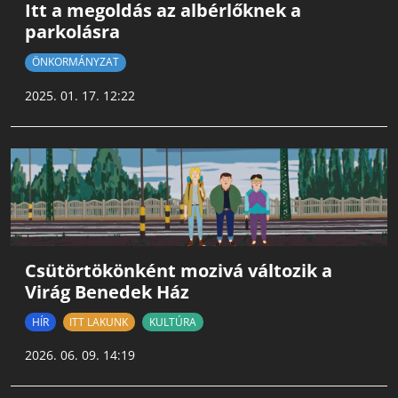
Itt a megoldás az albérlőknek a
parkolásra
ÖNKORMÁNYZAT
2025. 01. 17. 12:22
Csütörtökönként mozivá változik a
Virág Benedek Ház
HÍR
ITT LAKUNK
KULTÚRA
2026. 06. 09. 14:19