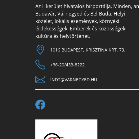
Az I. kerület hivatalos hírportálja. Minden, a
Budavár, Várnegyed és Bel-Buda. Helyi
közélet, lokális események, környéki
érdekességek. Emberek és közösségek,
kultúra és helytörténet.
1016 BUDAPEST, KRISZTINA KRT. 73.
+36-20/433-8222
INFO@VARNEGYED.HU