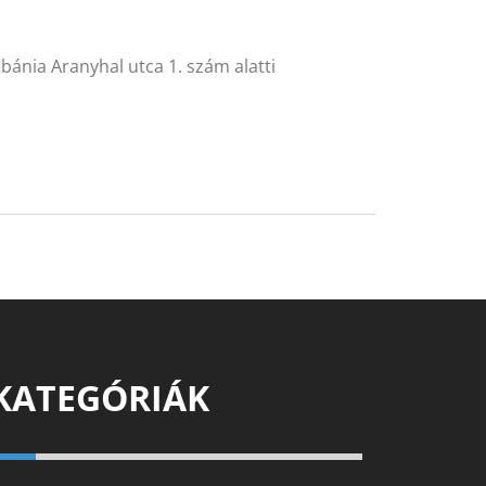
bánia Aranyhal utca 1. szám alatti
KATEGÓRIÁK