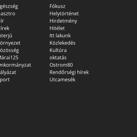
gészség
Fókusz
asztro
Helytörténet
ír
Hirdetmény
írek
Hitélet
nterjú
Itt lakunk
örnyezet
Közlekedés
özösség
Kultúra
árai125
oktatás
nkormányzat
Ostrom80
ályázat
Rendőrségi hírek
port
Utcamesék