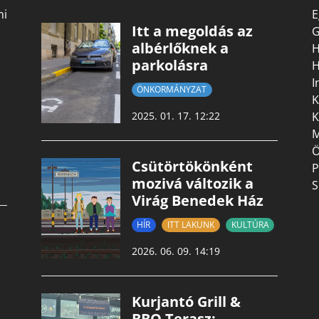
mi
E
Itt a megoldás az
G
albérlőknek a
H
parkolásra
H
I
ÖNKORMÁNYZAT
K
K
2025. 01. 17. 12:22
M
Ö
Csütörtökönként
P
mozivá változik a
S
Virág Benedek Ház
HÍR
ITT LAKUNK
KULTÚRA
2026. 06. 09. 14:19
Kurjantó Grill &
BBQ Terasz: