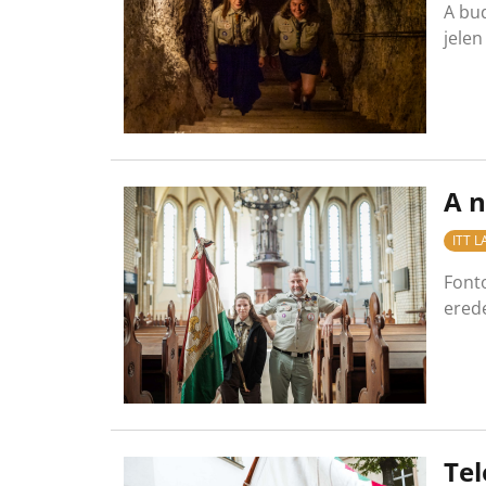
A bud
jelen
A n
ITT 
Font
erede
Tel