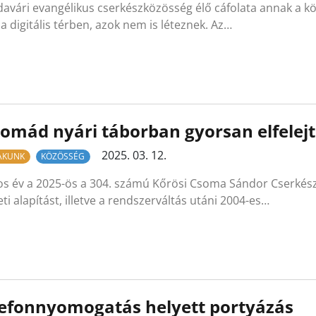
avári evangélikus cserkészközösség élő cáfolata annak a k
 a digitális térben, azok nem is léteznek. Az…
omád nyári táborban gyorsan elfelejt
2025. 03. 12.
LAKUNK
KÖZÖSSÉG
os év a 2025-ös a 304. számú Kőrösi Csoma Sándor Cserkész
ti alapítást, illetve a rendszerváltás utáni 2004-es…
efonnyomogatás helyett portyázás