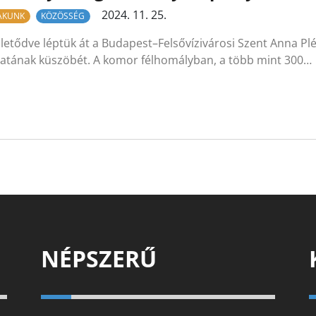
2024. 11. 25.
LAKUNK
KÖZÖSSÉG
letődve léptük át a Budapest–Felsővízivárosi Szent Anna Plé
ratának küszöbét. A komor félhomályban, a több mint 300…
NÉPSZERŰ