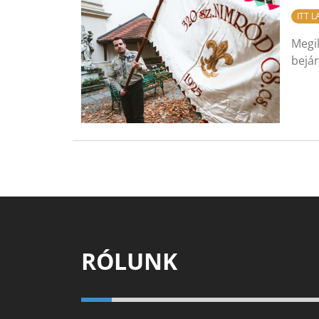
ITT 
Megil
bejá
RÓLUNK