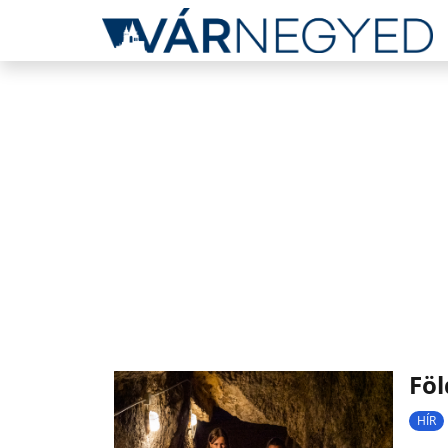
Föl
HÍR