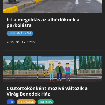
Itt a megoldás az albérlőknek a
parkolásra
ÖNKORMÁNYZAT
2025. 01. 17. 12:22
Csütörtökönként mozivá változik a
Virág Benedek Ház
HÍR
ITT LAKUNK
KULTÚRA