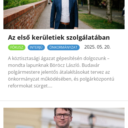
Az első kerületiek szolgálatában
2025. 05. 20.
FÓKUSZ
INTERJÚ
ÖNKORMÁNYZAT
A köztisztasági ágazat gépesítésén dolgozunk –
mondta lapunknak Böröcz László. Budavár
polgármestere jelentős átalakításokat tervez az
önkormányzat működésében, és polgárközpontú
reformokat sürget….