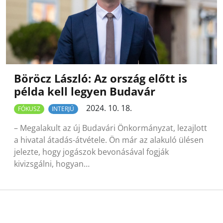
Böröcz László: Az ország előtt is
példa kell legyen Budavár
2024. 10. 18.
FÓKUSZ
INTERJÚ
– Megalakult az új Budavári Önkormányzat, lezajlott
a hivatal átadás-átvétele. Ön már az alakuló ülésen
jelezte, hogy jogászok bevonásával fogják
kivizsgálni, hogyan…