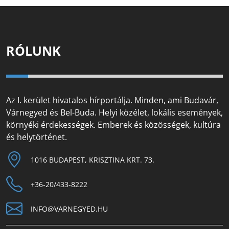
RÓLUNK
Az I. kerület hivatalos hírportálja. Minden, ami Budavár,
Várnegyed és Bel-Buda. Helyi közélet, lokális események,
környéki érdekességek. Emberek és közösségek, kultúra
és helytörténet.
1016 BUDAPEST, KRISZTINA KRT. 73.
+36-20/433-8222
INFO@VARNEGYED.HU