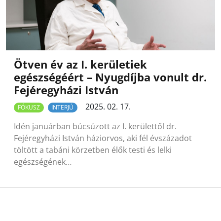
Ötven év az I. kerületiek
egészségéért – Nyugdíjba vonult dr.
Fejéregyházi István
2025. 02. 17.
FÓKUSZ
INTERJÚ
Idén januárban búcsúzott az I. kerülettől dr.
Fejéregyházi István háziorvos, aki fél évszázadot
töltött a tabáni körzetben élők testi és lelki
egészségének…