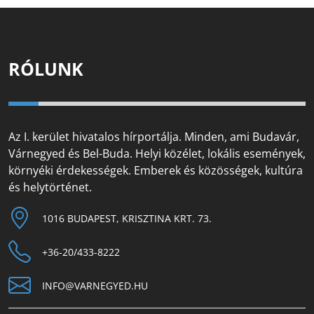
RÓLUNK
Az I. kerület hivatalos hírportálja. Minden, ami Budavár,
Várnegyed és Bel-Buda. Helyi közélet, lokális események,
környéki érdekességek. Emberek és közösségek, kultúra
és helytörténet.
1016 BUDAPEST, KRISZTINA KRT. 73.
+36-20/433-8222
INFO@VARNEGYED.HU