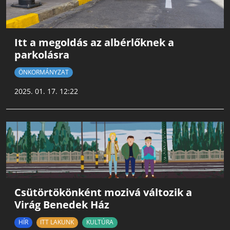
Itt a megoldás az albérlőknek a
parkolásra
ÖNKORMÁNYZAT
2025. 01. 17. 12:22
Csütörtökönként mozivá változik a
Virág Benedek Ház
HÍR
ITT LAKUNK
KULTÚRA