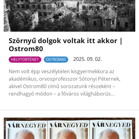
Szörnyű dolgok voltak itt akkor |
Ostrom80
2025. 09. 02.
HELYTÖRTÉNET
OSTROM80
Nem volt épp veszélytelen kisgyermekkora az
akadémikus, orvosprofesszor Sótonyi Péternek,
akivel Ostrom80 című sorozatunk részeként –
rendhagyó módon – a főváros világháborús…