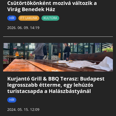
Csütörtökönként mozivá változik a
Virág Benedek Ház
HÍR
ITT LAKUNK
KULTÚRA
2026. 06. 09. 14:19
Kurjantó Grill & BBQ Terasz: Budapest
legrosszabb étterme, egy lehúzós
turistacsapda a Halászbástyánál
HÍR
2024. 05. 15. 12:09