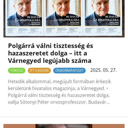
Polgárrá válni tisztesség és
hazaszeretet dolga – itt a
Várnegyed legújabb száma
2025. 05. 27.
FÓKUSZ
ITT LAKUNK
ÖNKORMÁNYZAT
Hetedik alkalommal, megújult formában érkezik
kerületünk hivatalos magazinja, a Várnegyed. •
Polgárrá válni tisztesség és hazaszeretet dolga,
vallja Sótonyi Péter orvosprofesszor. Budavár…