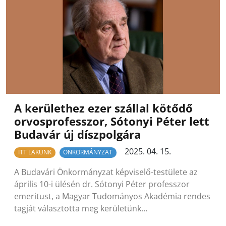
A kerülethez ezer szállal kötődő
orvosprofesszor, Sótonyi Péter lett
Budavár új díszpolgára
2025. 04. 15.
ITT LAKUNK
ÖNKORMÁNYZAT
A Budavári Önkormányzat képviselő-testülete az
április 10-i ülésén dr. Sótonyi Péter professzor
emeritust, a Magyar Tudományos Akadémia rendes
tagját választotta meg kerületünk…