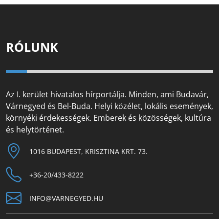
RÓLUNK
Az I. kerület hivatalos hírportálja. Minden, ami Budavár,
Várnegyed és Bel-Buda. Helyi közélet, lokális események,
környéki érdekességek. Emberek és közösségek, kultúra
és helytörténet.
1016 BUDAPEST, KRISZTINA KRT. 73.
+36-20/433-8222
INFO@VARNEGYED.HU