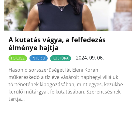
A kutatás vágya, a felfedezés
élménye hajtja
2024. 09. 06.
FÓKUSZ
INTERJÚ
KULTÚRA
Hasonló sorsszerűséget lát Eleni Korani
műkereskedő a tíz éve vásárolt naphegyi villájuk
történetének kibogozásában, mint egyes, kezükbe
kerülő műtárgyak felkutatásában. Szerencsésnek
tartja…