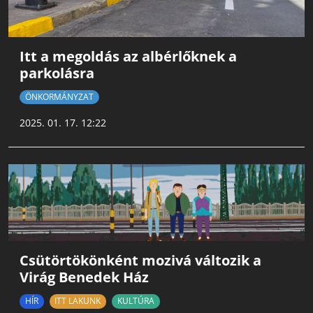
Itt a megoldás az albérlőknek a
parkolásra
ÖNKORMÁNYZAT
2025. 01. 17. 12:22
Csütörtökönként mozivá változik a
Virág Benedek Ház
HÍR
ITT LAKUNK
KULTÚRA