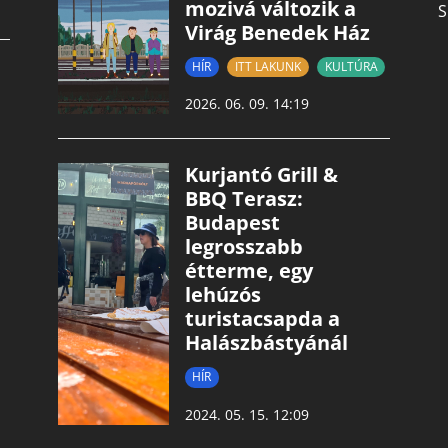
mozivá változik a
S
Virág Benedek Ház
HÍR
ITT LAKUNK
KULTÚRA
2026. 06. 09. 14:19
Kurjantó Grill &
BBQ Terasz:
Budapest
legrosszabb
étterme, egy
lehúzós
turistacsapda a
Halászbástyánál
HÍR
2024. 05. 15. 12:09