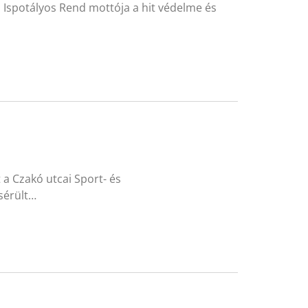
s Ispotályos Rend mottója a hit védelme és
a Czakó utcai Sport- és
 sérült…