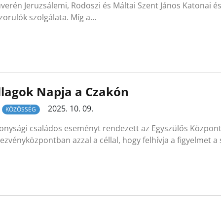
verén Jeruzsálemi, Rodoszi és Máltai Szent János Katonai é
zorulók szolgálata. Míg a…
llagok Napja a Czakón
2025. 10. 09.
KÖZÖSSÉG
onysági családos eseményt rendezett az Egyszülős Központ 
zvényközpontban azzal a céllal, hogy felhívja a figyelmet a