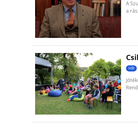
A Szu
a rás
Csi
HÍR
Jóték
Rende