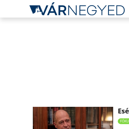
Esé
FÓKU