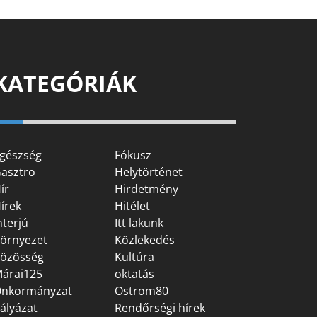
KATEGÓRIÁK
gészség
Fókusz
asztro
Helytörténet
ír
Hirdetmény
írek
Hitélet
nterjú
Itt lakunk
örnyezet
Közlekedés
özösség
Kultúra
árai125
oktatás
nkormányzat
Ostrom80
ályázat
Rendőrségi hírek