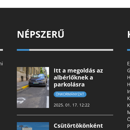
NÉPSZERŰ
mi
E
Itt a megoldás az
G
albérlőknek a
H
parkolásra
H
I
ÖNKORMÁNYZAT
K
K
2025. 01. 17. 12:22
M
Ö
Csütörtökönként
P