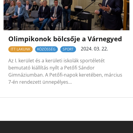
Olimpikonok bölcsője a Várnegyed
2024. 03. 22.
ITT LAKUNK
KÖZÖSSÉG
SPORT
Az I. kerület és a kerületi iskolák sportéletét
bemutató kiállítás nyílt a Petőfi Sándor
Gimnáziumban. A Petőfi-napok keretében, március
7-én rendezett ünnepélyes…