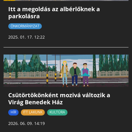
Itt a megoldás az albérlőknek a
parkolásra
ÖNKORMÁNYZAT
2025. 01. 17. 12:22
Csütörtökönként mozivá változik a
Virág Benedek Ház
HÍR
ITT LAKUNK
KULTÚRA
2026. 06. 09. 14:19