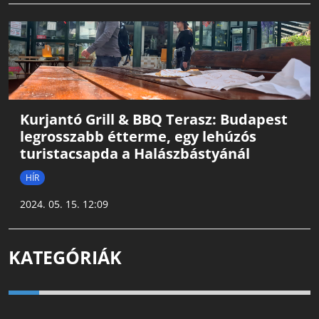
Kurjantó Grill & BBQ Terasz: Budapest
legrosszabb étterme, egy lehúzós
turistacsapda a Halászbástyánál
HÍR
2024. 05. 15. 12:09
KATEGÓRIÁK