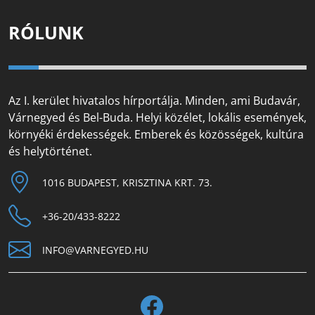
RÓLUNK
Az I. kerület hivatalos hírportálja. Minden, ami Budavár,
Várnegyed és Bel-Buda. Helyi közélet, lokális események,
környéki érdekességek. Emberek és közösségek, kultúra
és helytörténet.
1016 BUDAPEST, KRISZTINA KRT. 73.
+36-20/433-8222
INFO@VARNEGYED.HU