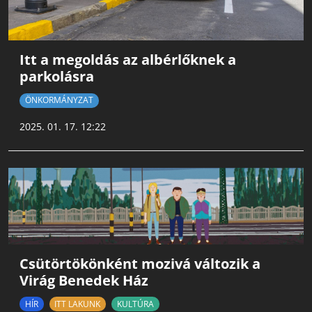
Itt a megoldás az albérlőknek a
parkolásra
ÖNKORMÁNYZAT
2025. 01. 17. 12:22
Csütörtökönként mozivá változik a
Virág Benedek Ház
HÍR
ITT LAKUNK
KULTÚRA