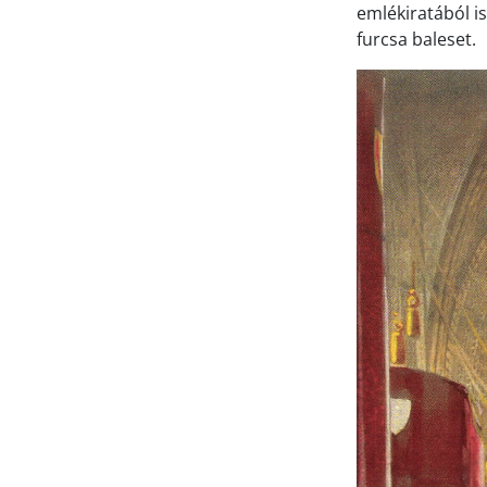
emlékiratából i
furcsa baleset.