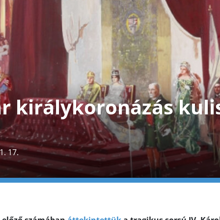
 királykoronázás kuliss
1. 17.