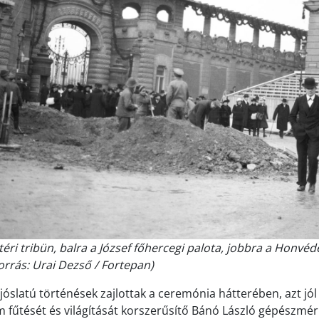
éri tribün, balra a József főhercegi palota, jobbra a Honvéd
orrás: Urai Dezső / Fortepan)
óslatú történések zajlottak a ceremónia hátterében, azt jól 
fűtését és világítását korszerűsítő Bánó László gépészmé