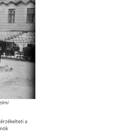
elmi
érzékelteti a
rnök