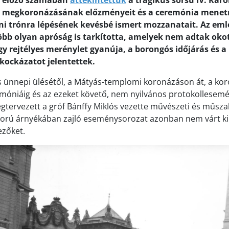
 előző számában
áttekintettük
a tragikus sorsú IV. Káro
 megkoronázásának előzményeit és a ceremónia menetre
nni trónra lépésének kevésbé ismert mozzanatait. Az em
bb olyan apróság is tarkította, amelyek nem adtak oko
gy rejtélyes merénylet gyanúja, a borongós időjárás és 
 kockázatot jelentettek.
 ünnepi ülésétől, a Mátyás-templomi koronázáson át, a ko
móniáig és az ezeket követő, nem nyilvános protokollesem
tervezett a gróf Bánffy Miklós vezette művészeti és műszak
ború árnyékában zajló eseménysorozat azonban nem várt ki
ezőket.