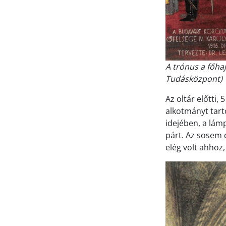
A trónus a főha
Tudásközpont)
Az oltár előtti
alkotmányt tartó
idejében, a lám
párt. Az sosem 
elég volt ahhoz