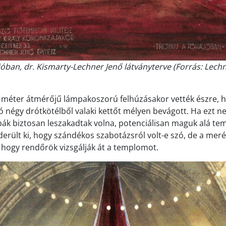
jóban, dr. Kismarty-Lechner Jenő látványterve (Forrás: Lech
, 5 méter átmérőjű lámpakoszorú felhúzásakor vették észre, 
 négy drótkötélből valaki kettőt mélyen bevágott. Ha ezt nem
pák biztosan leszakadtak volna, potenciálisan maguk alá teme
derült ki, hogy szándékos szabotázsról volt-e szó, de a meré
, hogy rendőrök vizsgálják át a templomot.