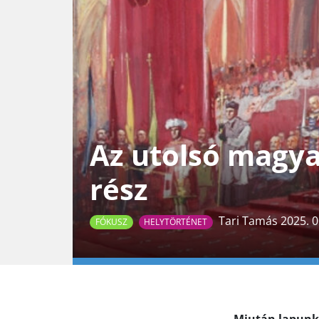
Az utolsó magyar
rész
Tari Tamás 2025. 0
FÓKUSZ
HELYTÖRTÉNET