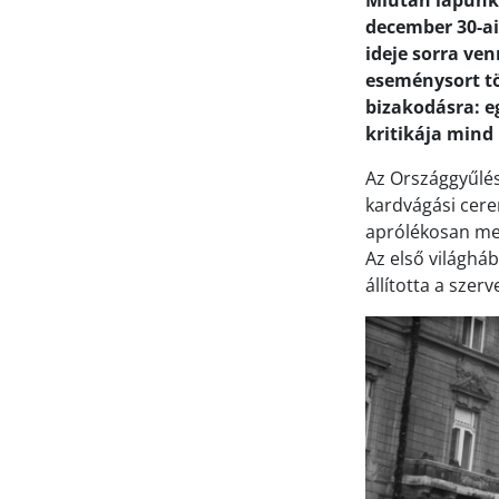
Miután lapunk
december 30-ai
ideje sorra ve
eseménysort tö
bizakodásra: e
kritikája mind
Az Országgyűlés
kardvágási cere
aprólékosan meg
Az első világhá
állította a szerv