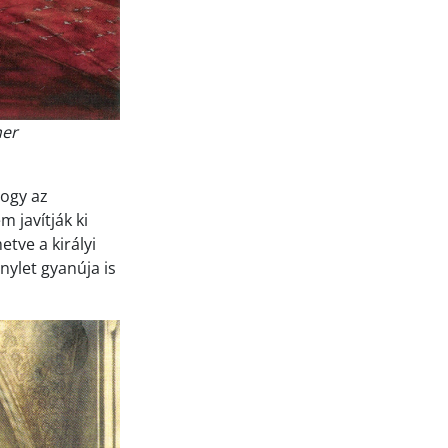
ner
hogy az
 javítják ki
tve a királyi
nylet gyanúja is