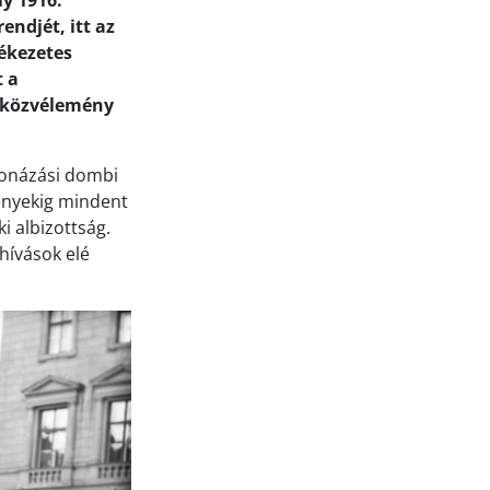
ly 1916.
ndjét, itt az
lékezetes
t a
a közvélemény
ronázási dombi
ényekig mindent
i albizottság.
hívások elé