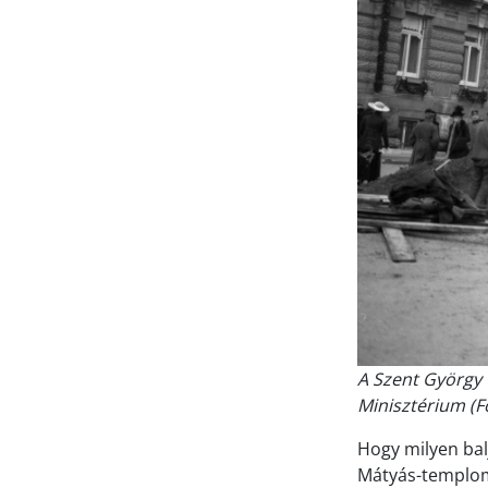
A Szent György t
Minisztérium (F
Hogy milyen balj
Mátyás-templom 