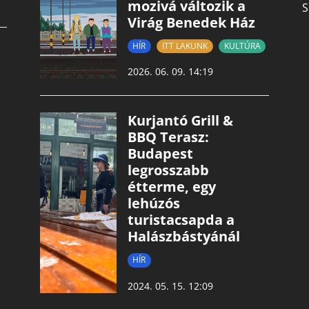
mozivá változik a
S
Virág Benedek Ház
HÍR
ITT LAKUNK
KULTÚRA
2026. 06. 09. 14:19
Kurjantó Grill &
BBQ Terasz:
Budapest
legrosszabb
étterme, egy
lehúzós
turistacsapda a
Halászbástyánál
HÍR
2024. 05. 15. 12:09