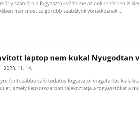
mány számára a fogyasztók védelme az online térben is kie
kében már most szigorúbb szabályok vonatkoznak…
avított laptop nem kuka! Nyugodtan v
2023. 11. 14.
gyre fontosabbá váló tudatos fogyasztói magatartás kialakí
ület, amely képsorozatban tájékoztatja a fogyasztókat a m