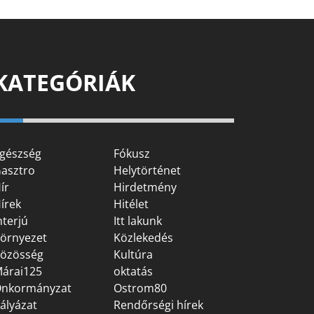
KATEGÓRIÁK
gészség
Fókusz
asztro
Helytörténet
ír
Hirdetmény
írek
Hitélet
nterjú
Itt lakunk
örnyezet
Közlekedés
özösség
Kultúra
árai125
oktatás
nkormányzat
Ostrom80
ályázat
Rendőrségi hírek