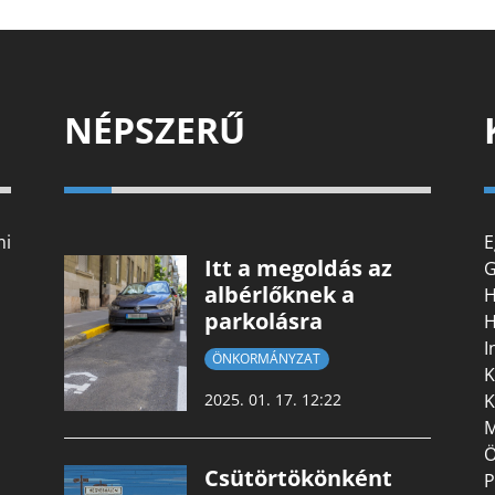
NÉPSZERŰ
mi
E
Itt a megoldás az
G
albérlőknek a
H
parkolásra
H
I
ÖNKORMÁNYZAT
K
K
2025. 01. 17. 12:22
M
Ö
Csütörtökönként
P