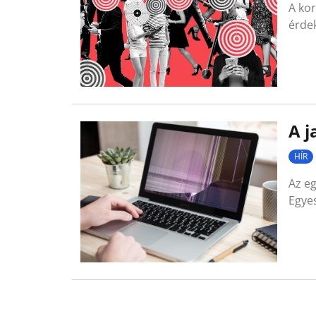
A kor
érde
A j
HÍR
Az e
Egyes