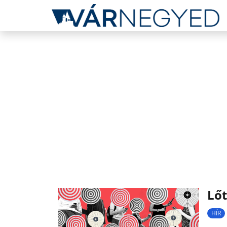
Lőt
HÍR