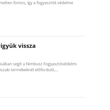
melten fontos, így a fogyasztók védelme
igyük vissza
tásában segít a Nimbusz Fogyasztóvédelmi
űszaki termékeknél előforduló,…