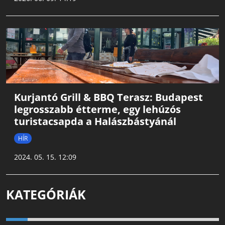
Kurjantó Grill & BBQ Terasz: Budapest
legrosszabb étterme, egy lehúzós
turistacsapda a Halászbástyánál
HÍR
2024. 05. 15. 12:09
KATEGÓRIÁK