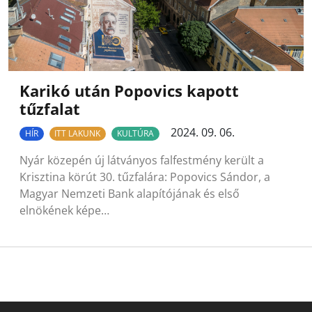
Karikó után Popovics kapott
tűzfalat
2024. 09. 06.
HÍR
ITT LAKUNK
KULTÚRA
Nyár közepén új látványos falfestmény került a
Krisztina körút 30. tűzfalára: Popovics Sándor, a
Magyar Nemzeti Bank alapítójának és első
elnökének képe…