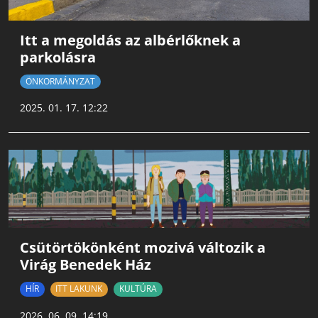
Itt a megoldás az albérlőknek a
parkolásra
ÖNKORMÁNYZAT
2025. 01. 17. 12:22
Csütörtökönként mozivá változik a
Virág Benedek Ház
HÍR
ITT LAKUNK
KULTÚRA
2026. 06. 09. 14:19