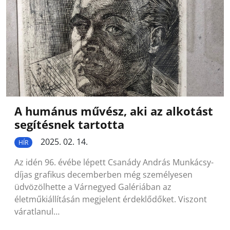
A humánus művész, aki az alkotást
segítésnek tartotta
2025. 02. 14.
HÍR
Az idén 96. évébe lépett Csanády András Munkácsy-
díjas grafikus decemberben még személyesen
üdvözölhette a Várnegyed Galériában az
életműkiállításán megjelent érdeklődőket. Viszont
váratlanul…