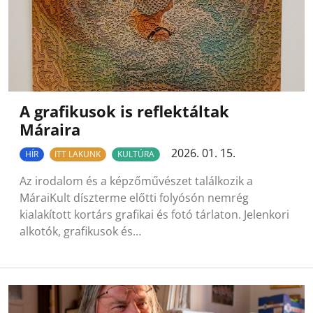
A grafikusok is reflektáltak
Máraira
2026. 01. 15.
HÍR
ITT LAKUNK
KULTÚRA
Az irodalom és a képzőművészet találkozik a
MáraiKult díszterme előtti folyósón nemrég
kialakított kortárs grafikai és fotó tárlaton. Jelenkori
alkotók, grafikusok és…