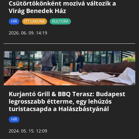
Csütörtökönként mozivá változik a
Virág Benedek Ház
HÍR
ITT LAKUNK
KULTÚRA
2026. 06. 09. 14:19
Kurjantó Grill & BBQ Terasz: Budapest
legrosszabb étterme, egy lehúzós
turistacsapda a Halászbástyánál
HÍR
2024. 05. 15. 12:09