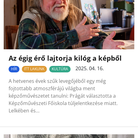
Az égig érő lajtorja kilóg a képből
2025. 04. 16.
HÍR
ITT LAKUNK
KULTÚRA
A hetvenes évek szűk levegőjéből egy még
fojtottabb atmoszférájú világba ment
képzőművészetet tanulni: Prágát választotta a
Képzőművészeti Főiskola túljelentkezése miatt.
Lelkében és…