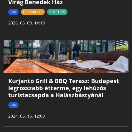
Virág Benedek Ház
HÍR
ITT LAKUNK
KULTÚRA
2026. 06. 09. 14:19
Kurjantó Grill & BBQ Terasz: Budapest
legrosszabb étterme, egy lehúzós
turistacsapda a Halászbástyánál
HÍR
2024. 05. 15. 12:09