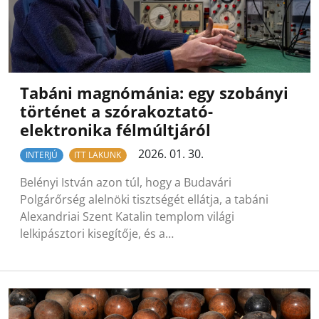
Tabáni magnómánia: egy szobányi
történet a szórakoztató-
elektronika félmúltjáról
2026. 01. 30.
INTERJÚ
ITT LAKUNK
Belényi István azon túl, hogy a Budavári
Polgárőrség alelnöki tisztségét ellátja, a tabáni
Alexandriai Szent Katalin templom világi
lelkipásztori kisegítője, és a…