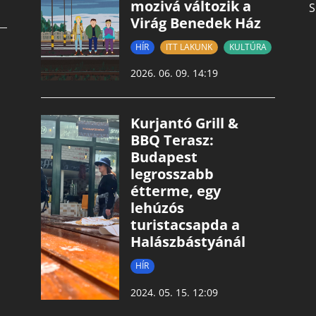
mozivá változik a
S
Virág Benedek Ház
HÍR
ITT LAKUNK
KULTÚRA
2026. 06. 09. 14:19
Kurjantó Grill &
BBQ Terasz:
Budapest
legrosszabb
étterme, egy
lehúzós
turistacsapda a
Halászbástyánál
HÍR
2024. 05. 15. 12:09