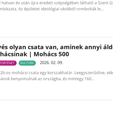
 hatvan év után újra eredeti szépségében látható a Szent Gy
lokzata. Az épületet ideológiai okokból rombolták le…
és olyan csata van, aminek annyi ál
hácsinak | Mohács 500
2026. 02. 09.
TÖRTÉNET
KULTÚRA
26-os mohácsi csata egy korszakhatár. Leegyszerűsítve, ekk
ánok benyomulnak az országba, és mintegy 160…