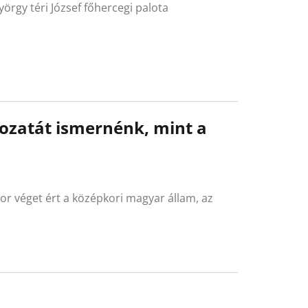
örgy téri József főhercegi palota
dozatát ismernénk, mint a
or véget ért a középkori magyar állam, az