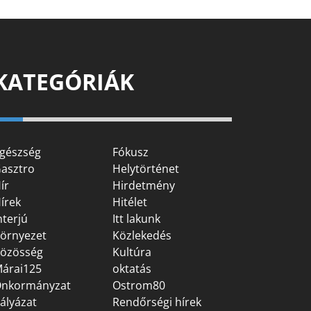
KATEGÓRIÁK
gészség
Fókusz
asztro
Helytörténet
ír
Hirdetmény
írek
Hitélet
nterjú
Itt lakunk
örnyezet
Közlekedés
özösség
Kultúra
árai125
oktatás
nkormányzat
Ostrom80
ályázat
Rendőrségi hírek