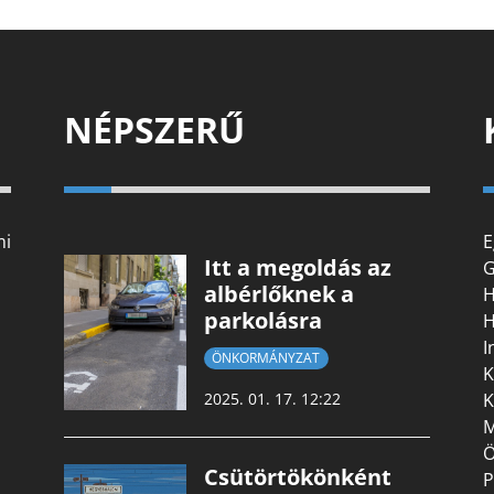
NÉPSZERŰ
mi
E
Itt a megoldás az
G
albérlőknek a
H
parkolásra
H
I
ÖNKORMÁNYZAT
K
K
2025. 01. 17. 12:22
M
Ö
Csütörtökönként
P