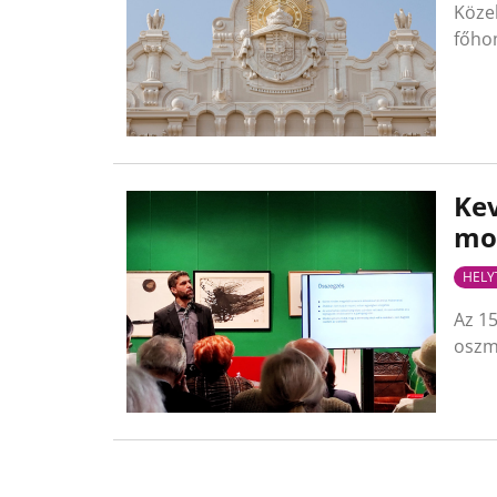
Közel
főhom
Kev
mo
HELY
Az 15
oszm