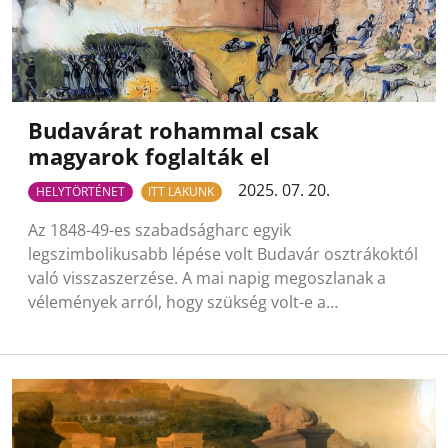
Budavárat rohammal csak
magyarok foglalták el
2025. 07. 20.
HELYTÖRTÉNET
ITT LAKUNK
Az 1848-49-es szabadságharc egyik
legszimbolikusabb lépése volt Budavár osztrákoktól
való visszaszerzése. A mai napig megoszlanak a
vélemények arról, hogy szükség volt-e a…