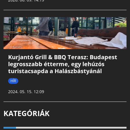
Kurjantó Grill & BBQ Terasz: Budapest
legrosszabb étterme, egy lehúzós
turistacsapda a Halászbástyánál
HÍR
2024. 05. 15. 12:09
KATEGÓRIÁK