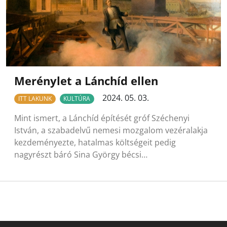
Merénylet a Lánchíd ellen
2024. 05. 03.
ITT LAKUNK
KULTÚRA
Mint ismert, a Lánchíd építését gróf Széchenyi
István, a szabadelvű nemesi mozgalom vezéralakja
kezdeményezte, hatalmas költségeit pedig
nagyrészt báró Sina György bécsi…