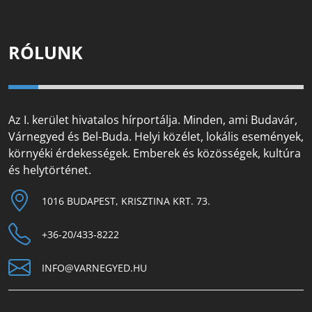
RÓLUNK
Az I. kerület hivatalos hírportálja. Minden, ami Budavár,
Várnegyed és Bel-Buda. Helyi közélet, lokális események,
környéki érdekességek. Emberek és közösségek, kultúra
és helytörténet.
1016 BUDAPEST, KRISZTINA KRT. 73.
+36-20/433-8222
INFO@VARNEGYED.HU