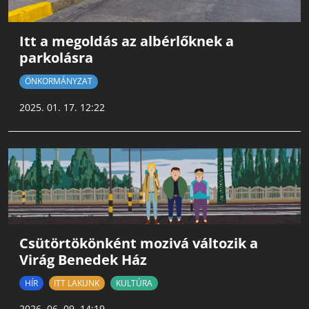
Itt a megoldás az albérlőknek a
parkolásra
ÖNKORMÁNYZAT
2025. 01. 17. 12:22
Csütörtökönként mozivá változik a
Virág Benedek Ház
HÍR
ITT LAKUNK
KULTÚRA
2026. 06. 09. 14:19