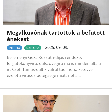
Megalkuvónak tartottuk a befutott
énekest
2025. 09. 09.
INTERJÚ
KULTÚRA
Bereményi Géza Kossuth-díjas rendező,
forgatókönyvíró, dalszövegíró ma is minden általa
írt Cseh Tamás-dalt kívülről tud, noha kétévvel
ezelőtti vírusos betegsége miatt néha…