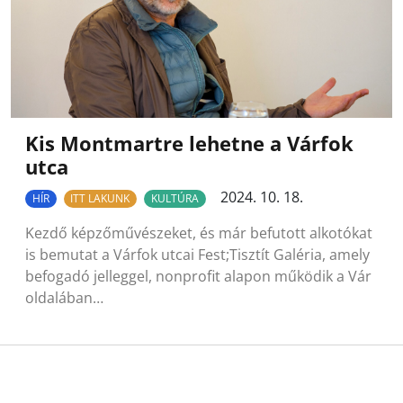
Kis Montmartre lehetne a Várfok
utca
2024. 10. 18.
HÍR
ITT LAKUNK
KULTÚRA
Kezdő képzőművészeket, és már befutott alkotókat
is bemutat a Várfok utcai Fest;Tisztít Galéria, amely
befogadó jelleggel, nonprofit alapon működik a Vár
oldalában…