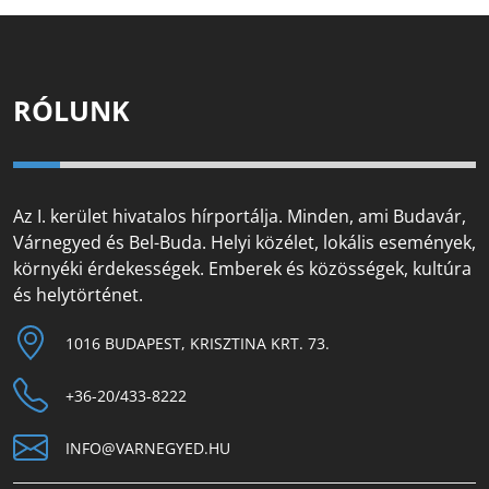
RÓLUNK
Az I. kerület hivatalos hírportálja. Minden, ami Budavár,
Várnegyed és Bel-Buda. Helyi közélet, lokális események,
környéki érdekességek. Emberek és közösségek, kultúra
és helytörténet.
1016 BUDAPEST, KRISZTINA KRT. 73.
+36-20/433-8222
INFO@VARNEGYED.HU