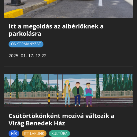
Itt a megoldás az albérlőknek a
parkolásra
ÖNKORMÁNYZAT
2025. 01. 17. 12:22
Csütörtökönként mozivá változik a
Virág Benedek Ház
HÍR
ITT LAKUNK
KULTÚRA