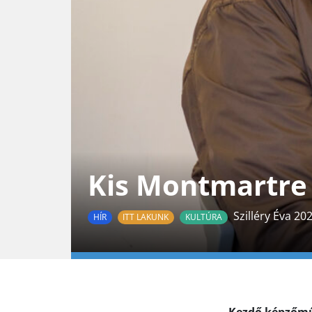
Kis Montmartre 
Szilléry Éva 202
HÍR
ITT LAKUNK
KULTÚRA