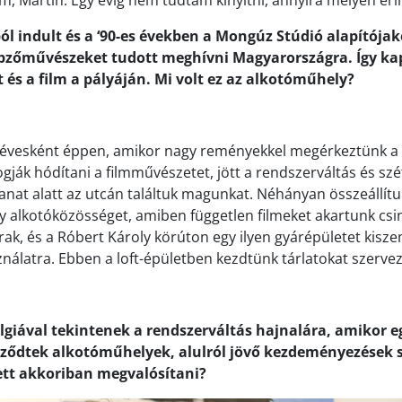
ból indult és a ‘90-es években a Mongúz Stúdió alapítója
pzőművészeket tudott meghívni Magyarországra. Így ka
és a film a pályáján. Mi volt ez az alkotóműhely?
évesként éppen, amikor nagy reményekkel megérkeztünk a 
gják hódítani a filmművészetet, jött a rendszerváltás és szé
lanat alatt az utcán találtuk magunkat. Néhányan összeállít
y alkotóközösséget, amiben független filmeket akartunk csin
árak, és a Róbert Károly körúton egy ilyen gyárépületet kisz
álatra. Ebben a loft-épületben kezdtünk tárlatokat szervez
lgiával tekintenek a rendszerváltás hajnalára, amikor e
ződtek alkotóműhelyek, alulról jövő kezdeményezések s
tt akkoriban megvalósítani?