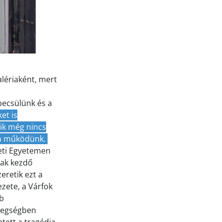
lériaként, mert
becsülünk és a
et is
kik még nincs
on működünk.
eti Egyetemen
sak kezdő
eretik ezt a
ezete, a Várfok
bb
etegségben
tett a tragédia.