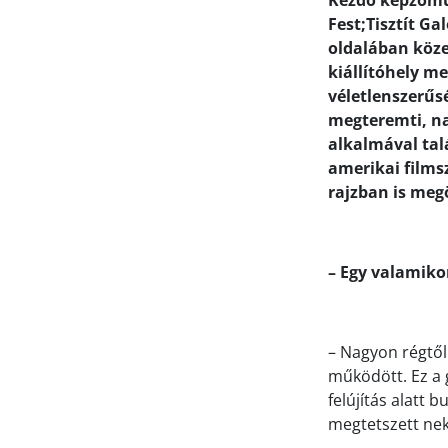
Kezdő képzőműv
Fest;Tisztít Ga
oldalában közel
kiállítóhely me
véletlenszerűs
megteremti, na
alkalmával tal
amerikai filmsz
rajzban is meg
– Egy valamikor
– Nagyon régtől 
működött. Ez a g
felújítás alatt 
megtetszett nekü