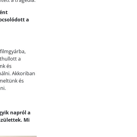
ként
pcsolódott a
filmgyárba,
thullott a
unk és
álni. Akkoriban
emeltünk és
ni.
gyik napról a
zülettek. Mi