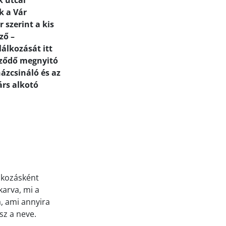
k utcai
k a Vár
 szerint a kis
ző –
álkozását itt
eződő megnyitó
ázcsináló és az
árs alkotó
alkozásként
karva, mi a
a,
ami annyira
sz a neve.