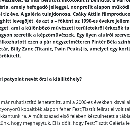
észeket, és már befutott alkotókat is bemutat a Várfo
léria, amely befogadó jelleggel, nonprofit alapon működi
 tíz éve. A galéria tulajdonosa, Csáky Attila filmproducer
ghitt levegőjét, és azt a – főként az 1990-es évekre jellem
éget, ami a különböző művészeti területekről érkezők tal
gyon szeretik a képzőművészek. Egy ilyen alulról szerv
álkozhatott ezen a pár négyzetméteren Pintér Béla szính
tár, Billy Zane (Titanic, Twin Peaks) is, amelyet egy kort
örökített.
i patyolat nevét őrzi a kiállítóhely?
már ruhatisztító lehetett itt, ami a 2000-es években kisváll
yönyörű kobaltkék alapon fehér Fest;Tisztít felirat el volt ta
bukkantunk rá. A múlt század első felében készülhetett a tábl
nk, hogy meghagytuk. El is dőlt, hogy Fest;Tisztít Galéria le