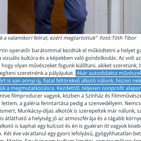
k a valamikori felirat, ezért megtartottuk” Fotó:Tóth Tibor
tin operatőr barátommal kezdtük el működtetni a helyet ga
 vizuális kultúra és a képekben való gondolkodás. Az volt az
 hogy olyan művészeket fogunk kiállítani, akiket szeretünk, 
egíteni szeretnénk a pályájukat.
Akár autodidakta művészek
t is van annyi új, fiatal feltörekvő alkotó nálunk, hiszen ne
ük a megmutatkozásra. Kezdettől, teljesen nonprofit alap
ntve filmproducer vagyok, közben a Színház és Filmművész
 lettem, a galéria fenntartása pedig a szenvedélyem. Nemc
ismert, Munkácsy-díjas alkotók is szerepeltek már nálunk, sz
gis átlátható a helyiség jó az atmoszférája és a tágabb körny
 alkotó is kaphat egy kulcsot és én is gyakran itt vagyok kise
 Két éve váratlanul egy gyors lefolyású, gyógyíthatatlan b
m, Martin. Egy évig nem tudtam kinyitni, annyira mélyen érin