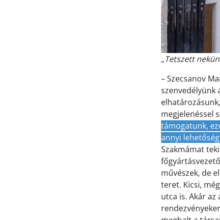
„Tetszett nekün
– Szecsanov Mar
szenvedélyünk a
elhatározásunk,
megjelenéssel s
támogatunk, ezér
annyi lehetőség
Szakmámat teki
főgyártásvezető
művészek, de el
teret. Kicsi, mé
utca is. Akár az
rendezvényeken.
meghalt a társa