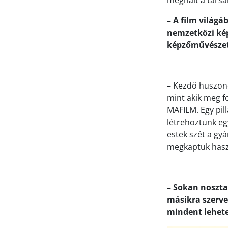
– A film világá
nemzetközi ké
képzőművészet 
– Kezdő huszon
mint akik meg fo
MAFILM.
Egy pil
létrehoztunk eg
estek szét a gy
megkaptuk haszn
– Sokan noszta
másikra szerve
mindent lehete