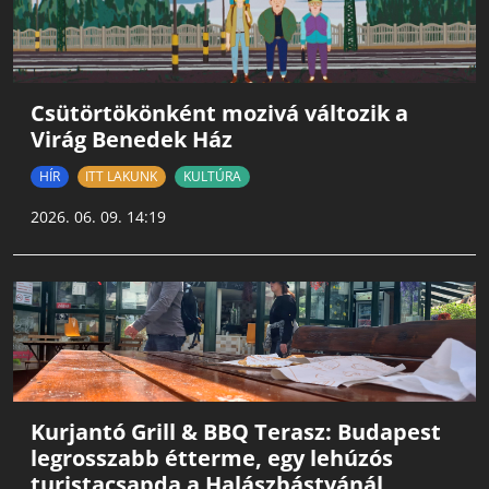
Csütörtökönként mozivá változik a
Virág Benedek Ház
HÍR
ITT LAKUNK
KULTÚRA
2026. 06. 09. 14:19
Kurjantó Grill & BBQ Terasz: Budapest
legrosszabb étterme, egy lehúzós
turistacsapda a Halászbástyánál