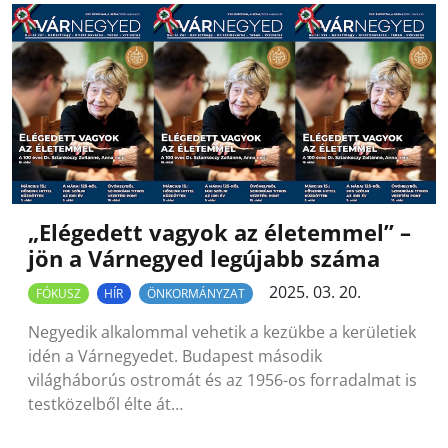
„Elégedett vagyok az életemmel” –
jön a Várnegyed legújabb száma
2025. 03. 20.
FÓKUSZ
HÍR
ÖNKORMÁNYZAT
Negyedik alkalommal vehetik a kezükbe a kerületiek
idén a Várnegyedet. Budapest második
világháborús ostromát és az 1956-os forradalmat is
testközelből élte át…