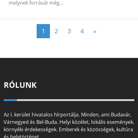
melynek forrását még…
Posts navigation
1
2
3
4
»
RÓLUNK
Az I. kerület hivatalos hírportálja. Minden, ami Budavár,
Várnegyed és Bel-Buda. Helyi közélet, lokális események,
környéki érdekességek. Emberek és közösségek, kultúra
és helytörténet.