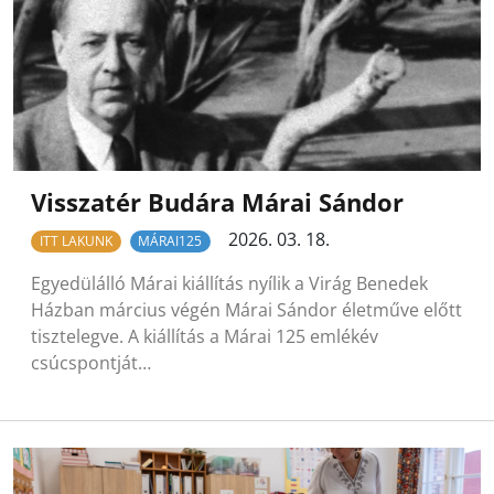
Visszatér Budára Márai Sándor
2026. 03. 18.
ITT LAKUNK
MÁRAI125
Egyedülálló Márai kiállítás nyílik a Virág Benedek
Házban március végén Márai Sándor életműve előtt
tisztelegve. A kiállítás a Márai 125 emlékév
csúcspontját…