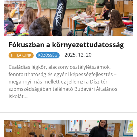
Fókuszban a környezettudatosság
2025. 12. 20.
ITT LAKUNK
KÖZÖSSÉG
Családias légkör, alacsony osztálylétszámok,
fenntarthatóság és egyéni képességfejlesztés –
megannyi más mellett ez jellemzi a Dísz tér
szomszédságában található Budavári Általános
Iskolát….