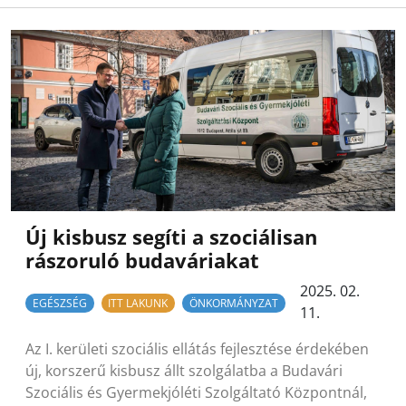
Új kisbusz segíti a szociálisan
rászoruló budaváriakat
2025. 02.
EGÉSZSÉG
ITT LAKUNK
ÖNKORMÁNYZAT
11.
Az I. kerületi szociális ellátás fejlesztése érdekében
új, korszerű kisbusz állt szolgálatba a Budavári
Szociális és Gyermekjóléti Szolgáltató Központnál,