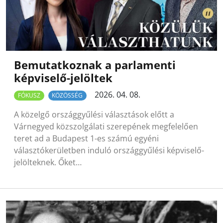
Bemutatkoznak a parlamenti
képviselő-jelöltek
2026. 04. 08.
FÓKUSZ
KÖZÖSSÉG
A közelgő országgyűlési választások előtt a
Várnegyed közszolgálati szerepének megfelelően
teret ad a Budapest 1-es számú egyéni
választókerületben induló országgyűlési képviselő-
jelölteknek. Őket…