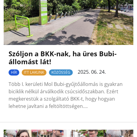
Szóljon a BKK-nak, ha üres Bubi-
állomást lát!
2025. 06. 24.
HÍR
ITT LAKUNK
KÖZÖSSÉG
Több I. kerületi Mol Bubi-gyűjtőállomás is gyakran
biciklik nélkül árválkodik csúcsidőszakban. Ezért
megkerestük a szolgáltató BKK-t, hogy hogyan
lehetne javítani a feltöltöttségen….