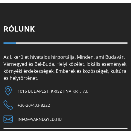
RÓLUNK
Az I. kerület hivatalos hírportálja. Minden, ami Budavár,
Várnegyed és Bel-Buda. Helyi közélet, lokális események,
környéki érdekességek. Emberek és közösségek, kultúra
és helytörténet.
1016 BUDAPEST, KRISZTINA KRT. 73.
+36-20/433-8222
INFO@VARNEGYED.HU