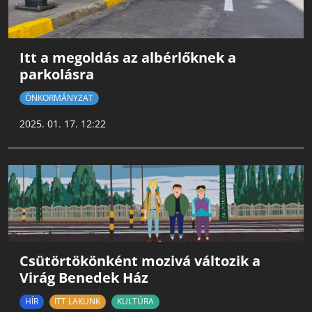
Itt a megoldás az albérlőknek a
parkolásra
ÖNKORMÁNYZAT
2025. 01. 17. 12:22
Csütörtökönként mozivá változik a
Virág Benedek Ház
HÍR
ITT LAKUNK
KULTÚRA