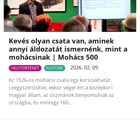
Kevés olyan csata van, aminek
annyi áldozatát ismernénk, mint a
mohácsinak | Mohács 500
2026. 02. 09.
HELYTÖRTÉNET
KULTÚRA
Az 1526-os mohácsi csata egy korszakhatár.
Leegyszerűsítve, ekkor véget ért a középkori
magyar állam, az oszmánok benyomulnak az
országba, és mintegy 160…