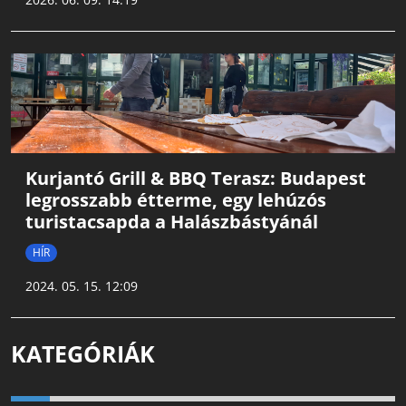
Kurjantó Grill & BBQ Terasz: Budapest
legrosszabb étterme, egy lehúzós
turistacsapda a Halászbástyánál
HÍR
2024. 05. 15. 12:09
KATEGÓRIÁK