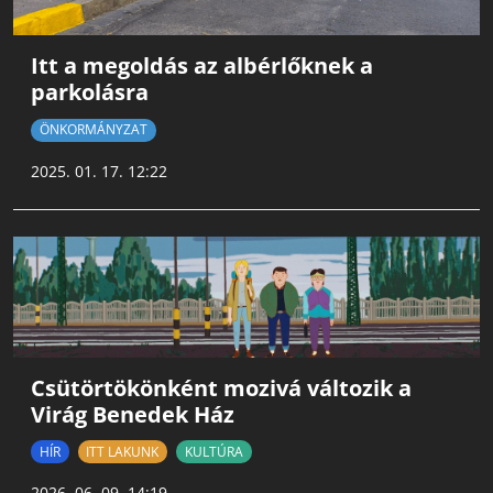
Itt a megoldás az albérlőknek a
parkolásra
ÖNKORMÁNYZAT
2025. 01. 17. 12:22
Csütörtökönként mozivá változik a
Virág Benedek Ház
HÍR
ITT LAKUNK
KULTÚRA
2026. 06. 09. 14:19