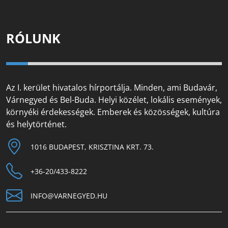
RÓLUNK
Az I. kerület hivatalos hírportálja. Minden, ami Budavár,
Várnegyed és Bel-Buda. Helyi közélet, lokális események,
környéki érdekességek. Emberek és közösségek, kultúra
és helytörténet.
1016 BUDAPEST, KRISZTINA KRT. 73.
+36-20/433-8222
INFO@VARNEGYED.HU