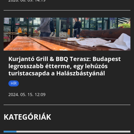
Kurjantó Grill & BBQ Terasz: Budapest
legrosszabb étterme, egy lehúzós
turistacsapda a Halászbástyánál
HÍR
2024. 05. 15. 12:09
KATEGÓRIÁK