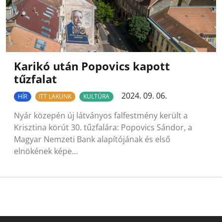
Karikó után Popovics kapott
tűzfalat
2024. 09. 06.
HÍR
ITT LAKUNK
KULTÚRA
Nyár közepén új látványos falfestmény került a
Krisztina körút 30. tűzfalára: Popovics Sándor, a
Magyar Nemzeti Bank alapítójának és első
elnökének képe…