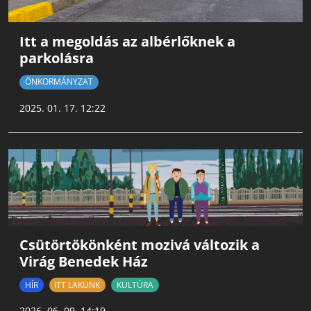
Itt a megoldás az albérlőknek a
parkolásra
ÖNKORMÁNYZAT
2025. 01. 17. 12:22
Csütörtökönként mozivá változik a
Virág Benedek Ház
HÍR
ITT LAKUNK
KULTÚRA
2026. 06. 09. 14:19