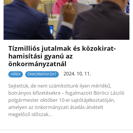
Tízmilliós jutalmak és közokirat-
hamisítási gyanú az
önkormányzatnál
2024. 10. 11.
HÍREK
ÖNKORMÁNYZAT
Sejtettük, de nem számítottunk ilyen mértékű,
botrányos kifizetésekre – fogalmazott Böröcz László
polgármester október 10-ei sajtótájékoztatóján,
amelyen az önkormányzati átadás-átvételt
megelőző időszak…