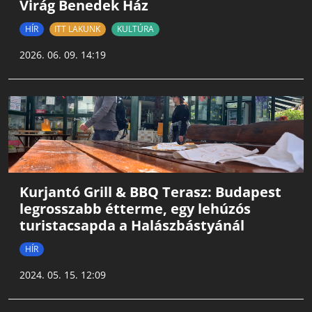
Virág Benedek Ház
HÍR
ITT LAKUNK
KULTÚRA
2026. 06. 09. 14:19
Kurjantó Grill & BBQ Terasz: Budapest
legrosszabb étterme, egy lehúzós
turistacsapda a Halászbástyánál
HÍR
2024. 05. 15. 12:09