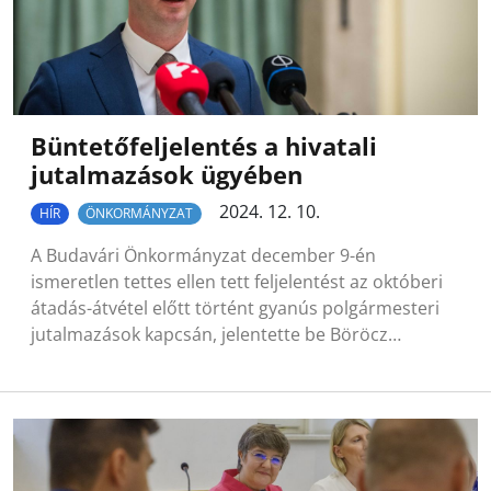
Büntetőfeljelentés a hivatali
jutalmazások ügyében
2024. 12. 10.
HÍR
ÖNKORMÁNYZAT
A Budavári Önkormányzat december 9-én
ismeretlen tettes ellen tett feljelentést az októberi
átadás-átvétel előtt történt gyanús polgármesteri
jutalmazások kapcsán, jelentette be Böröcz…