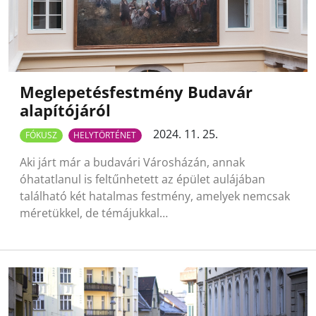
Meglepetésfestmény Budavár
alapítójáról
2024. 11. 25.
FÓKUSZ
HELYTÖRTÉNET
Aki járt már a budavári Városházán, annak
óhatatlanul is feltűnhetett az épület aulájában
található két hatalmas festmény, amelyek nemcsak
méretükkel, de témájukkal…