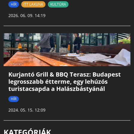
HÍR
ITT LAKUNK
KULTÚRA
2026. 06. 09. 14:19
Kurjantó Grill & BBQ Terasz: Budapest
legrosszabb étterme, egy lehúzós
turistacsapda a Halászbástyánál
HÍR
2024. 05. 15. 12:09
KATEGÓRIÁK