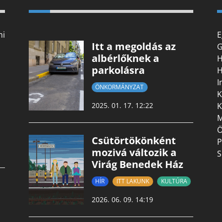
mi
E
Itt a megoldás az
G
albérlőknek a
H
parkolásra
H
I
ÖNKORMÁNYZAT
K
K
2025. 01. 17. 12:22
M
Ö
Csütörtökönként
P
mozivá változik a
S
Virág Benedek Ház
HÍR
ITT LAKUNK
KULTÚRA
2026. 06. 09. 14:19