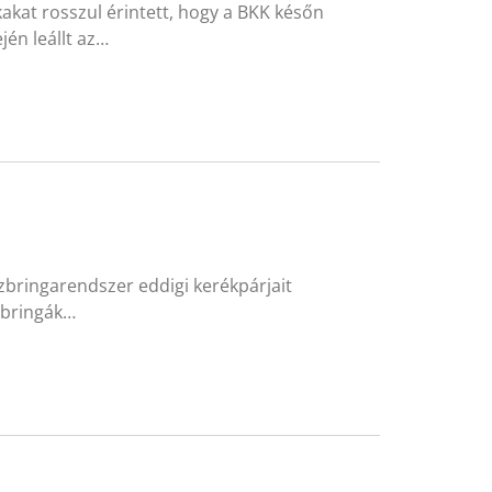
akat rosszul érintett, hogy a BKK későn
én leállt az…
zbringarendszer eddigi kerékpárjait
 bringák…