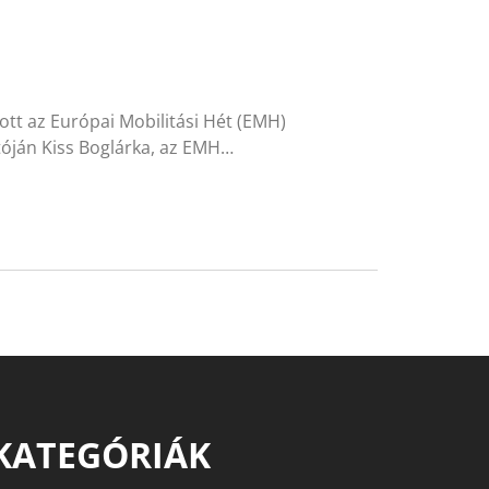
ott az Európai Mobilitási Hét (EMH)
tóján Kiss Boglárka, az EMH…
KATEGÓRIÁK