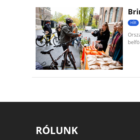
Bri
HÍR
Orszá
belf
RÓLUNK