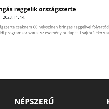
ngás reggelik országszerte
2023. 11. 14.
gszerte csaknem 60 helyszínen bringás reggelivel folytatód
öldi programsorozata. Az esemény budapesti sajtótájékozta
NÉPSZERŰ