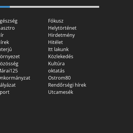
gészség
Fókusz
asztro
Helytörténet
ír
Hirdetmény
írek
Hitélet
nterjú
Itt lakunk
örnyezet
Közlekedés
özösség
Kultúra
árai125
oktatás
nkormányzat
Ostrom80
ályázat
Rendőrségi hírek
port
Utcamesék