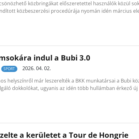
csönözhető közbringákat előszeretettel használók közül sok
ndított közbeszerzési procedúrája nyomán idén március elej
sokára indul a Bubi 3.0
2026. 04. 02.
SPORT
s helyszínről már leszerelték a BKK munkatársai a Bubi kö
lgáló dokkolókat, ugyanis az idén több hullámban érkező új
zelte a kerületet a Tour de Hongrie