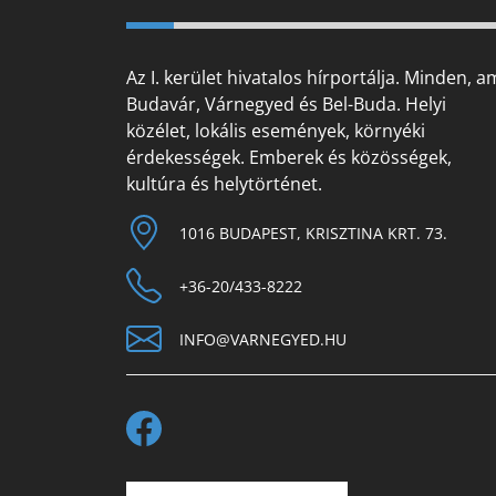
Az I. kerület hivatalos hírportálja. Minden, a
Budavár, Várnegyed és Bel-Buda. Helyi
közélet, lokális események, környéki
érdekességek. Emberek és közösségek,
kultúra és helytörténet.
1016 BUDAPEST, KRISZTINA KRT. 73.
+36-20/433-8222
INFO@VARNEGYED.HU