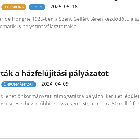
2025. 05. 16.
ITT LAKUNK
SPORT
r de Hongrie 1925-ben a Szent Gellért téren kezdődött, a sz
ematikus helyszínt választották a…
rták a házfelújítási pályázatot
2024. 04. 09.
ÖNKORMÁNYZAT
is lehet önkormányzati támogatásra pályázni kerületi épület
erűsítésekhez: előbbire összesen 150, utóbbira 50 millió fo