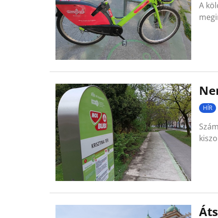
A köl
megi
Nem
HÍR
Számo
kiszo
Áts