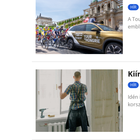
HÍR
A Tou
embl
Kií
HÍR
Idén 
korsz