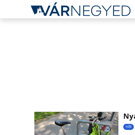
Nyá
HÍR