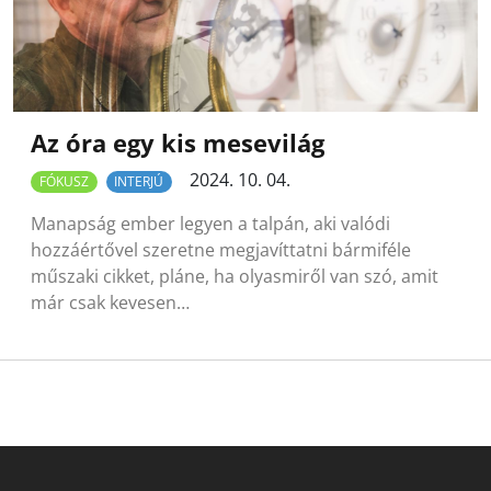
Az óra egy kis mesevilág
2024. 10. 04.
FÓKUSZ
INTERJÚ
Manapság ember legyen a talpán, aki valódi
hozzáértővel szeretne megjavíttatni bármiféle
műszaki cikket, pláne, ha olyasmiről van szó, amit
már csak kevesen…