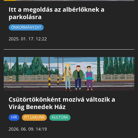
Itt a megoldás az albérlőknek a
parkolásra
ÖNKORMÁNYZAT
2025. 01. 17. 12:22
Csütörtökönként mozivá változik a
Virág Benedek Ház
HÍR
ITT LAKUNK
KULTÚRA
2026. 06. 09. 14:19