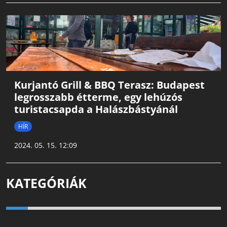
Kurjantó Grill & BBQ Terasz: Budapest
legrosszabb étterme, egy lehúzós
turistacsapda a Halászbástyánál
HÍR
2024. 05. 15. 12:09
KATEGÓRIÁK