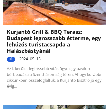
Kurjantó Grill & BBQ Terasz:
Budapest legrosszabb étterme, egy
lehúzós turistacsapda a
Halászbástyánál
2024. 05. 15.
HÍR
Az I. kerület legfrissebb vitás ügye egy pavilon
bérbeadása a Szentháromság téren. Ahogy korábbi
cikkünkben összefoglaltuk, a Kurjantó Bisztró jó egy
évig…