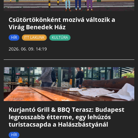
Csütörtökönként mozivá változik a
Virág Benedek Ház
HÍR
ITT LAKUNK
KULTÚRA
2026. 06. 09. 14:19
Kurjantó Grill & BBQ Terasz: Budapest
legrosszabb étterme, egy lehúzós
turistacsapda a Halászbástyánál
HÍR