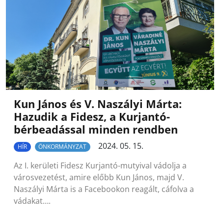
Kun János és V. Naszályi Márta:
Hazudik a Fidesz, a Kurjantó-
bérbeadással minden rendben
2024. 05. 15.
HÍR
ÖNKORMÁNYZAT
Az I. kerületi Fidesz Kurjantó-mutyival vádolja a
városvezetést, amire előbb Kun János, majd V.
Naszályi Márta is a Facebookon reagált, cáfolva a
vádakat….