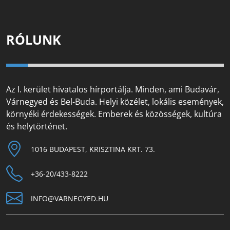
RÓLUNK
Az I. kerület hivatalos hírportálja. Minden, ami Budavár,
Várnegyed és Bel-Buda. Helyi közélet, lokális események,
környéki érdekességek. Emberek és közösségek, kultúra
és helytörténet.
1016 BUDAPEST, KRISZTINA KRT. 73.
+36-20/433-8222
INFO@VARNEGYED.HU