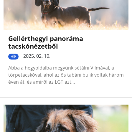
Gellérthegyi panoráma
tacskónézetből
2025. 02. 10.
HÍR
Abba a hegyoldalba megyünk sétálni Vilmával, a
törpetacskóval, ahol az ős tabáni bulik voltak három
éven át, és amiről az LGT azt…