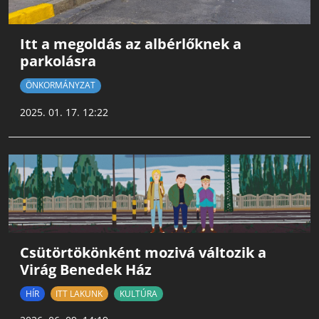
Itt a megoldás az albérlőknek a
parkolásra
ÖNKORMÁNYZAT
2025. 01. 17. 12:22
Csütörtökönként mozivá változik a
Virág Benedek Ház
HÍR
ITT LAKUNK
KULTÚRA