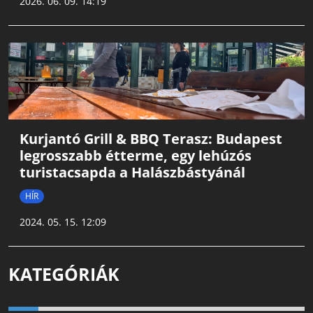
2026. 06. 09. 14:19
Kurjantó Grill & BBQ Terasz: Budapest
legrosszabb étterme, egy lehúzós
turistacsapda a Halászbástyánál
HÍR
2024. 05. 15. 12:09
KATEGÓRIÁK