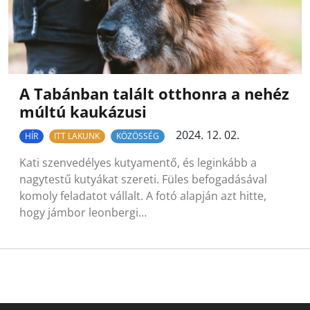
A Tabánban talált otthonra a nehéz
múltú kaukázusi
2024. 12. 02.
HÍR
ITT LAKUNK
KÖZÖSSÉG
Kati szenvedélyes kutyamentő, és leginkább a
nagytestű kutyákat szereti. Füles befogadásával
komoly feladatot vállalt. A fotó alapján azt hitte,
hogy jámbor leonbergi…