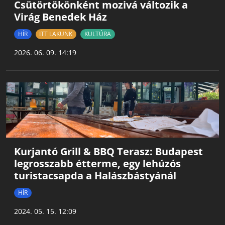
Csütörtökönként mozivá változik a
Virág Benedek Ház
HÍR
ITT LAKUNK
KULTÚRA
2026. 06. 09. 14:19
Kurjantó Grill & BBQ Terasz: Budapest
legrosszabb étterme, egy lehúzós
turistacsapda a Halászbástyánál
HÍR
2024. 05. 15. 12:09