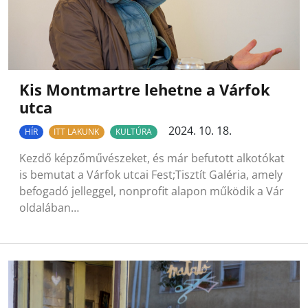
Kis Montmartre lehetne a Várfok
utca
2024. 10. 18.
HÍR
ITT LAKUNK
KULTÚRA
Kezdő képzőművészeket, és már befutott alkotókat
is bemutat a Várfok utcai Fest;Tisztít Galéria, amely
befogadó jelleggel, nonprofit alapon működik a Vár
oldalában…