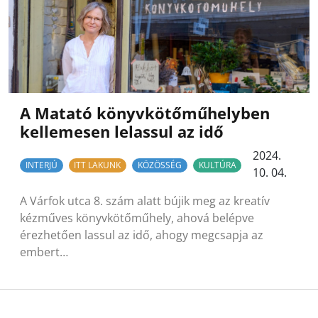
A Matató könyvkötőműhelyben
kellemesen lelassul az idő
2024.
INTERJÚ
ITT LAKUNK
KÖZÖSSÉG
KULTÚRA
10. 04.
A Várfok utca 8. szám alatt bújik meg az kreatív
kézműves könyvkötőműhely, ahová belépve
érezhetően lassul az idő, ahogy megcsapja az
embert…