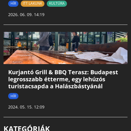
HÍR
ITT LAKUNK
KULTÚRA
2026. 06. 09. 14:19
Kurjantó Grill & BBQ Terasz: Budapest
legrosszabb étterme, egy lehúzós
turistacsapda a Halászbástyánál
HÍR
2024. 05. 15. 12:09
KATEGÓRIÁK