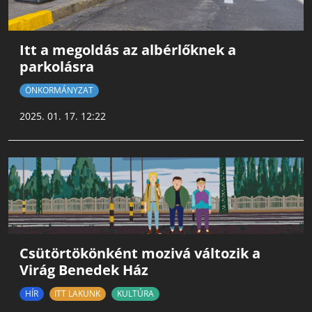
Itt a megoldás az albérlőknek a
parkolásra
ÖNKORMÁNYZAT
2025. 01. 17. 12:22
Csütörtökönként mozivá változik a
Virág Benedek Ház
HÍR
ITT LAKUNK
KULTÚRA