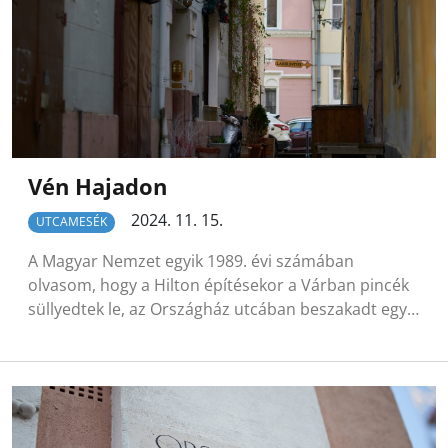
Vén Hajadon
2024. 11. 15.
UTCAMESÉK
A Magyar Nemzet egyik 1989. évi számában
olvasom, hogy a Hilton építésekor a Várban pincék
süllyedtek le, az Országház utcában beszakadt egy…