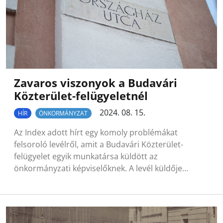
Zavaros viszonyok a Budavári
Közterület-felügyeletnél
2024. 08. 15.
HÍR
ÖNKORMÁNYZAT
Az Index adott hírt egy komoly problémákat
felsoroló levélről, amit a Budavári Közterület-
felügyelet egyik munkatársa küldött az
önkormányzati képviselőknek. A levél küldője…