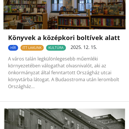
Könyvek a középkori boltívek alatt
2025. 12. 15.
HÍR
ITT LAKUNK
KULTÚRA
A város talán legkülönlegesebb műemléki
környezetében válogathat olvasnivalót, aki az
önkormányzat által fenntartott Országház utcai
könyvtárba látogat. A Budaostroma után lerombolt
Országház…