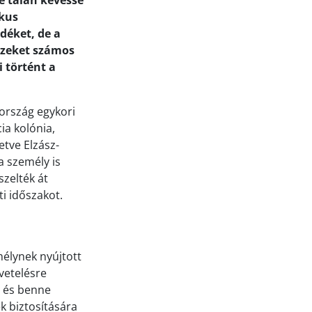
e talán kevéssé
ikus
déket, de a
szeket számos
 történt a
ország egykori
ia kolónia,
etve Elzász-
a személy is
szelték át
i időszakot.
élynek nyújtott
vetelésre
a és benne
k biztosítására