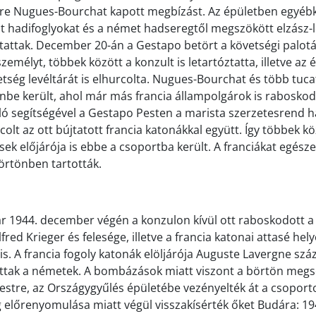
tre Nugues-Bourchat kapott megbízást. Az épületben egyéb
t hadifoglyokat és a német hadseregtől megszökött elzász-l
jtattak. December 20-án a Gestapo betört a követségi palo
zemélyt, többek között a konzult is letartóztatta, illetve az 
etség levéltárát is elhurcolta. Nugues-Bourchat és több tuca
önbe került, ahol már más francia állampolgárok is raboskod
ló segítségével a Gestapo Pesten a marista szerzetesrend 
olt az ott bújtatott francia katonákkal együtt. Így többek kö
sek előjárója is ebbe a csoportba került. A franciákat egész
börtönben tartották.
 1944. december végén a konzulon kívül ott raboskodott a 
Alfred Krieger és felesége, illetve a francia katonai attasé hel
 is. A francia fogoly katonák elöljárója Auguste Lavergne száz
tottak a németek. A bombázások miatt viszont a börtön megsé
stre, az Országygyűlés épületébe vezényelték át a csoporto
előrenyomulása miatt végül visszakísérték őket Budára: 19