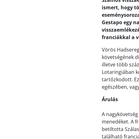
Számos visszae
ismert, hogy tö
eseménysorozat
Gestapo egy na
visszaemlékezé
franciákkal a v
Vörös Hadsereg 
követségének di
illetve több sz
Lotaringiában k
tartózkodott. Ez
egészében, vagy
Árulás
A nagykövetség 
menedéket. A f
betiltotta Szála
található franci