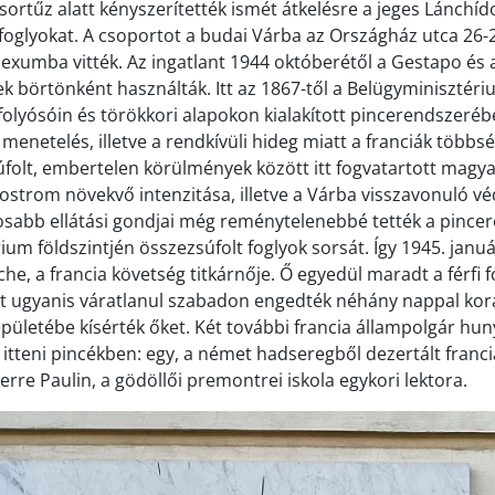
 sortűz alatt kényszerítették ismét átkelésre a jeges Lánchí
 foglyokat. A csoportot a budai Várba az Országház utca 26-
xumba vitték. Az ingatlant 1944 októberétől a Gestapo és 
k börtönként használták. Itt az 1867-től a Belügyminisztéri
folyósóin és törökkori alapokon kialakított pincerendszeréb
 menetelés, illetve a rendkívüli hideg miatt a franciák több
súfolt, embertelen körülmények között itt fogvatartott magya
 ostrom növekvő intenzitása, illetve a Várba visszavonuló 
osabb ellátási gondjai még reménytelenebbé tették a pince
ium földszintjén összezsúfolt foglyok sorsát. Így 1945. janu
he, a francia követség titkárnője. Ő egyedül maradt a férfi f
őt ugyanis váratlanul szabadon engedték néhány nappal kor
pületébe kísérték őket. Két további francia állampolgár huny
 itteni pincékben: egy, a német hadseregből dezertált franc
Pierre Paulin, a gödöllői premontrei iskola egykori lektora.