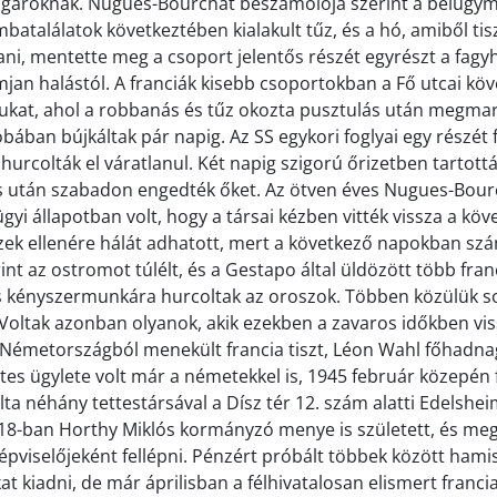
lgároknak. Nugues-Bourchat beszámolója szerint a belügym
batalálatok következtében kialakult tűz, és a hó, amiből tisz
ani, mentette meg a csoport jelentős részét egyrészt a fagyh
jan halástól. A franciák kisebb csoportokban a Fő utcai kö
ukat, ahol a robbanás és tűz okozta pusztulás után megma
bában bújkáltak pár napig. Az SS egykori foglyai egy részét 
hurcolták el váratlanul. Két napig szigorú őrizetben tartott
ás után szabadon engedték őket. Az ötven éves Nugues-Bour
yi állapotban volt, hogy a társai kézben vitték vissza a köv
ek ellenére hálát adhatott, mert a következő napokban szá
int az ostromot túlélt, és a Gestapo által üldözött több fran
s kényszermunkára hurcoltak az oroszok. Többen közülük 
 Voltak azonban olyanok, akik ezekben a zavaros időkben vi
y Németországból menekült francia tiszt, Léon Wahl főhadna
tes ügylete volt már a németekkel is, 1945 február közepén 
lta néhány tettestársával a Dísz tér 12. szám alatti Edelshe
918-ban Horthy Miklós kormányzó menye is született, és me
épviselőjeként fellépni. Pénzért próbált többek között hami
kiadni, de már áprilisban a félhivatalosan elismert francia