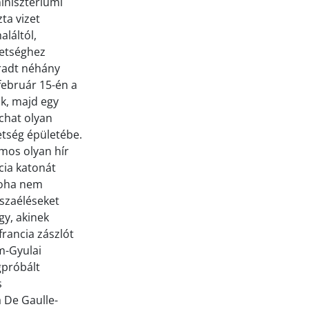
inisztériumi
ta vizet
aláltól,
vetséghez
radt néhány
február 15-én a
ák, majd egy
chat olyan
etség épületébe.
mos olyan hír
cia katonát
soha nem
sszaéléseket
gy, akinek
francia zászlót
im-Gyulai
gpróbált
s
 De Gaulle-