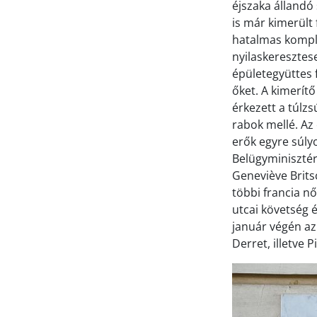
éjszaka állandó
is már kimerült
hatalmas komple
nyilaskeresztese
épületegyüttes 
őket. A kimerítő
érkezett a túlz
rabok mellé. Az
erők egyre súly
Belügyminisztér
Geneviève Britsc
többi francia n
utcai követség é
január végén az
Derret, illetve 