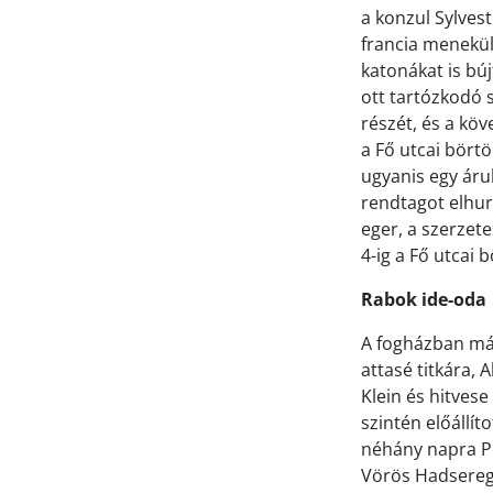
a konzul Sylves
francia menekül
katonákat is bú
ott tartózkodó s
részét, és a köv
a Fő utcai bört
ugyanis egy áru
rendtagot elhurc
eger, a szerzete
4-ig a Fő utcai 
Rabok ide-oda
A fogházban már
attasé titkára, 
Klein és hitvese
szintén előállí
néhány napra Pe
Vörös Hadsereg 