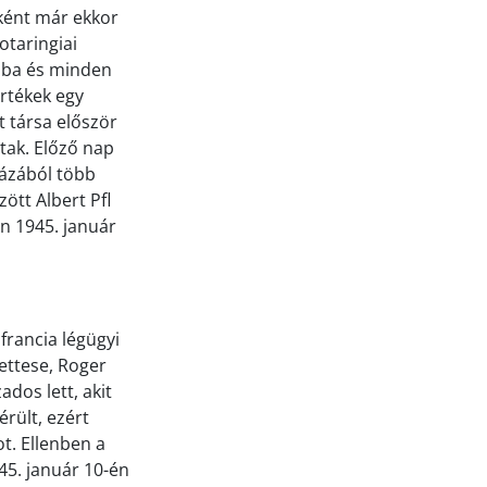
ként már ekkor
otaringiai
tába és minden
értékek egy
t társa először
tak. Előző nap
házából több
zött Albert Pfl
en 1945. január
francia légügyi
yettese, Roger
ados lett, akit
rült, ezért
t. Ellenben a
45. január 10-én