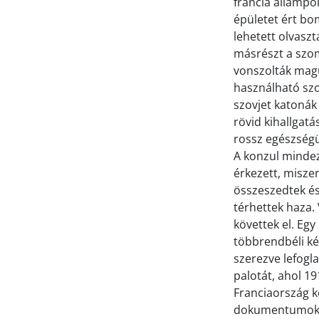
francia állampo
épületet ért bom
lehetett olvaszt
másrészt a szom
vonszolták mag
használható szo
szovjet katonák 
rövid kihallgat
rossz egészségüg
A konzul mindez
érkezett, miszer
összeszedtek é
térhettek haza.
követtek el. Eg
többrendbéli ké
szerezve lefogla
palotát, ahol 1
Franciaország k
dokumentumokat 