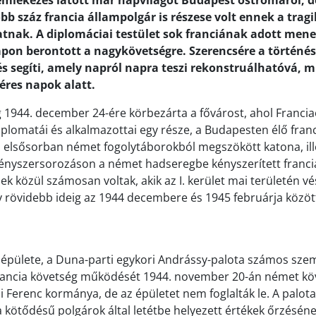
mlékezés látott már napvilágot Budapest ostromáról, d
bb száz francia állampolgár is részese volt ennek a trag
nak. A diplomáciai testület sok franciának adott mene
pon berontott a nagykövetségre. Szerencsére a történé
s segíti, amely napról napra teszi rekonstruálhatóvá, mi
éres napok alatt.
1944. december 24-ére körbezárta a fővárost, ahol Francia
plomatái és alkalmazottai egy része, a Budapesten élő franc
áz elsősorban német fogolytáborokból megszökött katona, ill
ényszersorozáson a német hadseregbe kényszerített franci
ek közül számosan voltak, akik az I. kerület mai területén vé
 rövidebb ideig az 1944 decembere és 1945 februárja között
épülete, a Duna-parti egykori Andrássy-palota számos szem
rancia követség működését 1944. november 20-án német kö
si Ferenc kormánya, de az épületet nem foglalták le. A palot
a kötődésű polgárok által letétbe helyezett értékek őrzéséne