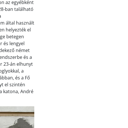
don az egyébként
28-ban található
a
um által használt
en helyezték el
sége betegen
r és lengyel
védekező német
rendszerbe és a
ár 23-án elhunyt
oglyokkal, a
ábban, és a Fő
t el szintén
ia katona, André