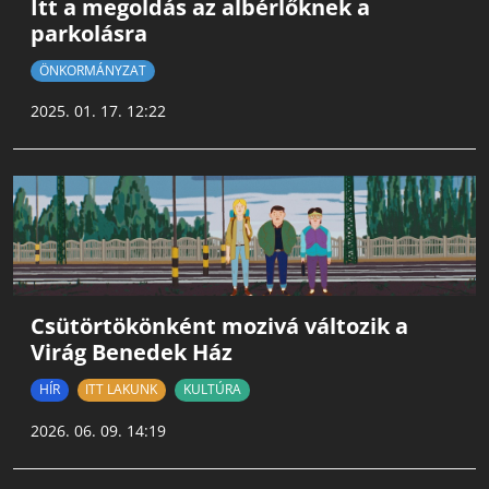
Itt a megoldás az albérlőknek a
parkolásra
ÖNKORMÁNYZAT
2025. 01. 17. 12:22
Csütörtökönként mozivá változik a
Virág Benedek Ház
HÍR
ITT LAKUNK
KULTÚRA
2026. 06. 09. 14:19