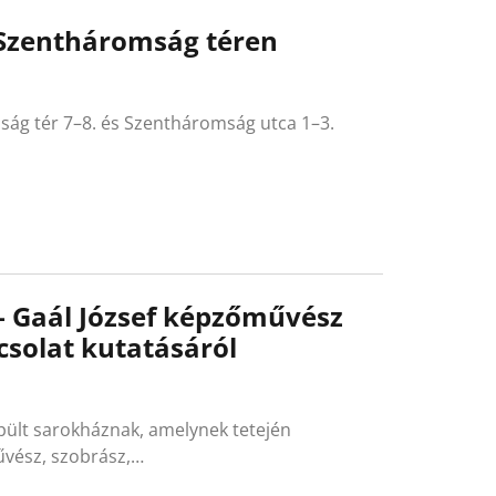
a Szentháromság téren
ág tér 7–8. és Szentháromság utca 1–3.
k – Gaál József képzőművész
csolat kutatásáról
pült sarokháznak, amelynek tetején
űvész, szobrász,…