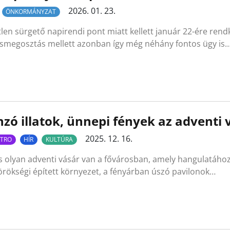
2026. 01. 23.
ÖNKORMÁNYZAT
len sürgető napirendi pont miatt kellett január 22-ére rendkí
ásmegosztás mellett azonban így még néhány fontos ügy is
zó illatok, ünnepi fények az adventi
2025. 12. 16.
TRO
HÍR
KULTÚRA
 olyan adventi vásár van a fővárosban, amely hangulatához
örökségi épített környezet, a fényárban úszó pavilonok…