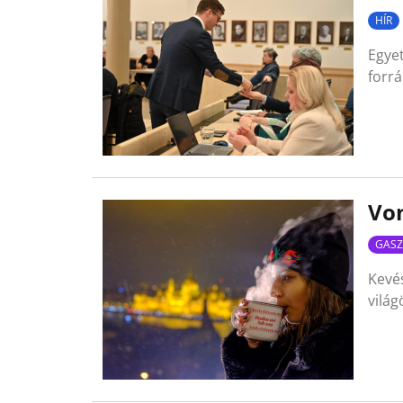
HÍR
Egyet
forr
Von
GASZ
Kevés
világ