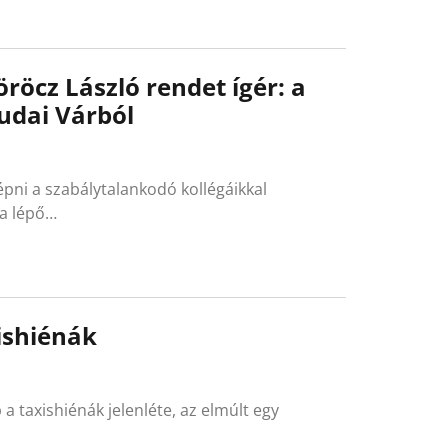
röcz László rendet ígér: a
Budai Várból
épni a szabálytalankodó kollégáikkal
ba lépő…
ishiénák
a taxishiénák jelenléte, az elmúlt egy