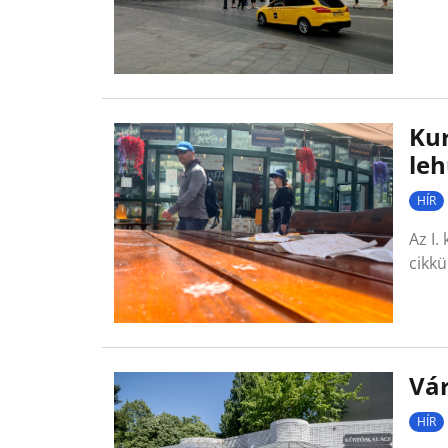
Kur
leh
HÍR
Az I.
cikkü
Vár
HÍR