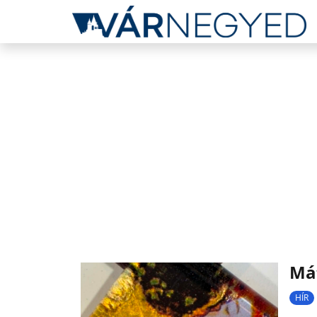
Mát
HÍR