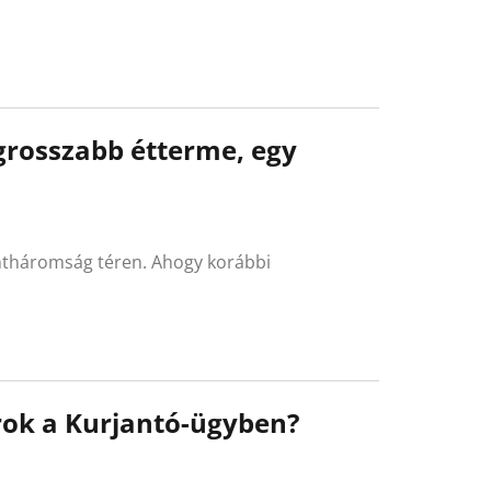
egrosszabb étterme, egy
l
zentháromság téren. Ahogy korábbi
árok a Kurjantó-ügyben?