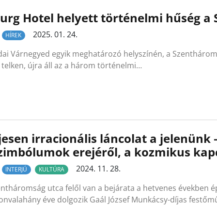
urg Hotel helyett történelmi hűség 
2025. 01. 24.
HÍREK
dai Várnegyed egyik meghatározó helyszínén, a Szenthároms
i telken, újra áll az a három történelmi…
jesen irracionális láncolat a jelenün
zimbólumok erejéről, a kozmikus kap
2024. 11. 28.
INTERJÚ
KULTÚRA
entháromság utca felől van a bejárata a hetvenes években é
onvalahány éve dolgozik Gaál József Munkácsy-díjas festőm