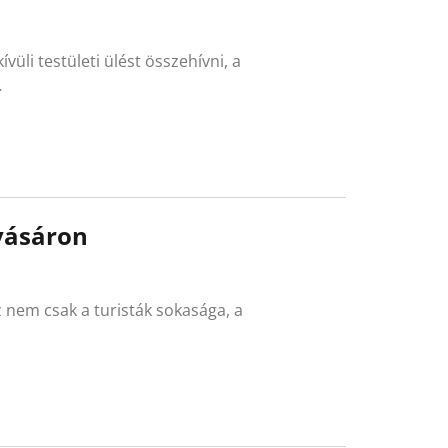
vüli testületi ülést összehívni, a
…
 vásáron
 nem csak a turisták sokasága, a