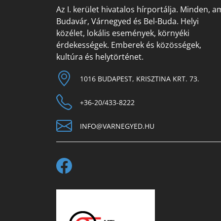
Az I. kerület hivatalos hírportálja. Minden, a
Budavár, Várnegyed és Bel-Buda. Helyi
közélet, lokális események, környéki
érdekességek. Emberek és közösségek,
kultúra és helytörténet.
1016 BUDAPEST, KRISZTINA KRT. 73.
+36-20/433-8222
INFO@VARNEGYED.HU