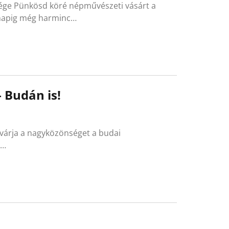
ége Pünkösd köré népművészeti vásárt a
rnapig még harminc…
 Budán is!
 várja a nagyközönséget a budai
,…