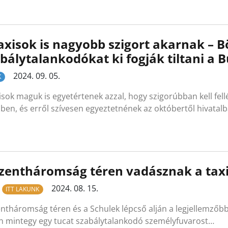
axisok is nagyobb szigort akarnak – Bö
bálytalankodókat ki fogják tiltani a 
2024. 09. 05.
K
isok maguk is egyetértenek azzal, hogy szigorúbban kell fell
en, és erről szívesen egyeztetnének az októbertől hivatal
zentháromság téren vadásznak a tax
2024. 08. 15.
ITT LAKUNK
ntháromság téren és a Schulek lépcső alján a legjellemzőbb 
n mintegy egy tucat szabálytalankodó személyfuvarost…