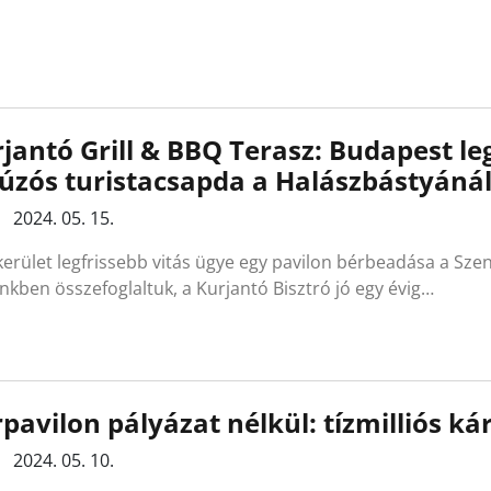
jantó Grill & BBQ Terasz: Budapest l
úzós turistacsapda a Halászbástyáná
2024. 05. 15.
 kerület legfrissebb vitás ügye egy pavilon bérbeadása a S
nkben összefoglaltuk, a Kurjantó Bisztró jó egy évig…
pavilon pályázat nélkül: tízmilliós k
2024. 05. 10.