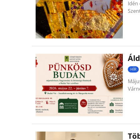
Idén
Szen
Áld
HÍR
Május
Várn
Töb