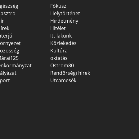
gészség
Fókusz
asztro
Helytörténet
ír
Hirdetmény
írek
Hitélet
nterjú
Itt lakunk
örnyezet
Közlekedés
özösség
Kultúra
árai125
oktatás
nkormányzat
Ostrom80
ályázat
Rendőrségi hírek
port
Utcamesék