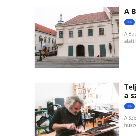
A B
HÍR
A Bu
alatt
Tel
a s
HÍR
A Sz
husz