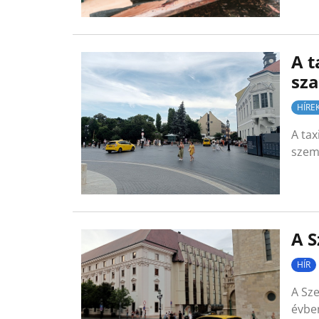
A t
sza
HÍRE
A tax
szemb
A S
HÍR
A Sze
évbe