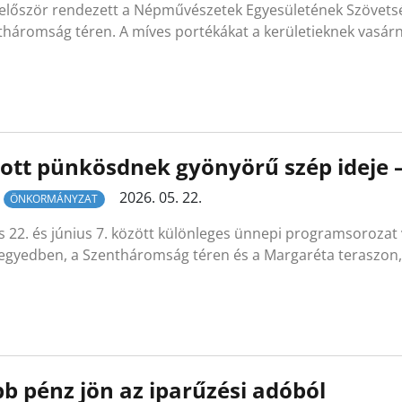
 először rendezett a Népművészetek Egyesületének Szövets
tháromság téren. A míves portékákat a kerületieknek vasá
ott pünkösdnek gyönyörű szép ideje –
2026. 05. 22.
ÖNKORMÁNYZAT
 22. és június 7. között különleges ünnepi programsorozat
egyedben, a Szentháromság téren és a Margaréta teraszon
b pénz jön az iparűzési adóból