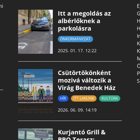
mi
E
Itt a megoldás az
G
albérlőknek a
H
parkolásra
H
I
ÖNKORMÁNYZAT
K
K
2025. 01. 17. 12:22
M
Ö
Csütörtökönként
P
mozivá változik a
S
Virág Benedek Ház
HÍR
ITT LAKUNK
KULTÚRA
2026. 06. 09. 14:19
Kurjantó Grill &
BBQ Terasz: