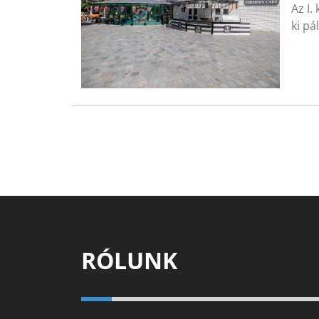
Az I.
ki pá
RÓLUNK