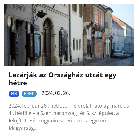
Lezárják az Országház utcát egy
hétre
2024. 02. 26.
HÍR
HÍREK
2024. február 26., hétfőtől – előreláthatólag március
4., hétfőig – a Szentháromság tér 6. sz. épület, a
felújított Pénzügyminisztérium (az egykori
Magyarság…