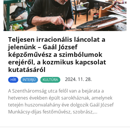
Teljesen irracionális láncolat a
jelenünk – Gaál József
képzőművész a szimbólumok
erejéről, a kozmikus kapcsolat
kutatásáról
2024. 11. 28.
HÍR
INTERJÚ
KULTÚRA
A Szentháromság utca felől van a bejárata a
hetvenes években épült sarokháznak, amelynek
tetején huszonvalahány éve dolgozik Gaál József
Munkácsy-díjas festőművész, szobrász,…