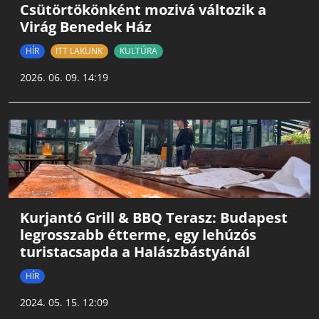
Csütörtökönként mozivá változik a
Virág Benedek Ház
HÍR
ITT LAKUNK
KULTÚRA
2026. 06. 09. 14:19
Kurjantó Grill & BBQ Terasz: Budapest
legrosszabb étterme, egy lehúzós
turistacsapda a Halászbástyánál
HÍR
2024. 05. 15. 12:09