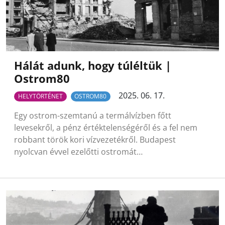
Hálát adunk, hogy túléltük |
Ostrom80
2025. 06. 17.
HELYTÖRTÉNET
OSTROM80
Egy ostrom-szemtanú a termálvízben főtt
levesekről, a pénz értéktelenségéről és a fel nem
robbant török kori vízvezetékről. Budapest
nyolcvan évvel ezelőtti ostromát…