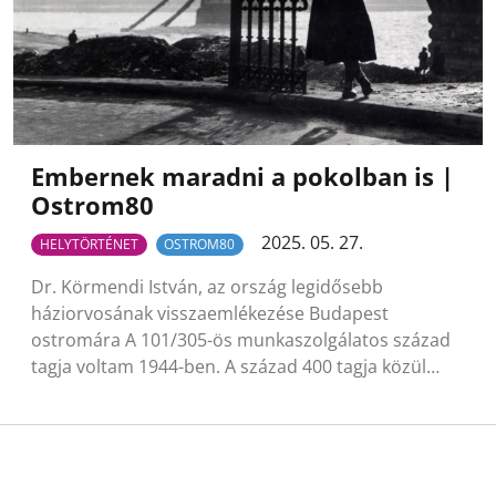
Embernek maradni a pokolban is |
Ostrom80
2025. 05. 27.
HELYTÖRTÉNET
OSTROM80
Dr. Körmendi István, az ország legidősebb
háziorvosának visszaemlékezése Budapest
ostromára A 101/305-ös munkaszolgálatos század
tagja voltam 1944-ben. A század 400 tagja közül…