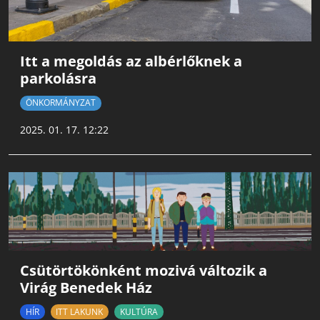
Itt a megoldás az albérlőknek a
parkolásra
ÖNKORMÁNYZAT
2025. 01. 17. 12:22
Csütörtökönként mozivá változik a
Virág Benedek Ház
HÍR
ITT LAKUNK
KULTÚRA