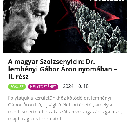
A magyar Szolzsenyicin: Dr.
lemhényi Gábor Áron nyomában –
II. rész
2024. 10. 18.
FÓKUSZ
HELYTÖRTÉNET
Folytatjuk a kerületünkhöz kötődő dr. lemhényi
Gábor Áron író, újságíró élettörténetét, amely a
most ismertetett szakaszában vesz igazán izgalmas,
majd tragikus fordulatot,…