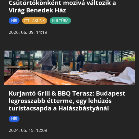
Csütörtökönként mozivá változik a
Virág Benedek Ház
HÍR
ITT LAKUNK
KULTÚRA
2026. 06. 09. 14:19
Kurjantó Grill & BBQ Terasz: Budapest
legrosszabb étterme, egy lehúzós
turistacsapda a Halászbástyánál
HÍR
2024. 05. 15. 12:09