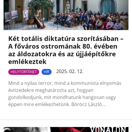
Két totális diktatúra szorításában –
A főváros ostromának 80. évében
az áldozatokra és az újjáépítőkre
emlékeztek
2025. 02. 12.
HELYTÖRTÉNET
HÍR
Mind a nyilas terror, mind a kommunista elnyomás
évtizedekre meghatározta azt, hogyan
gondolkodjunk, mit mondhatunk hangosan vagy
éppen mire emlékezhetünk. Böröcz László…