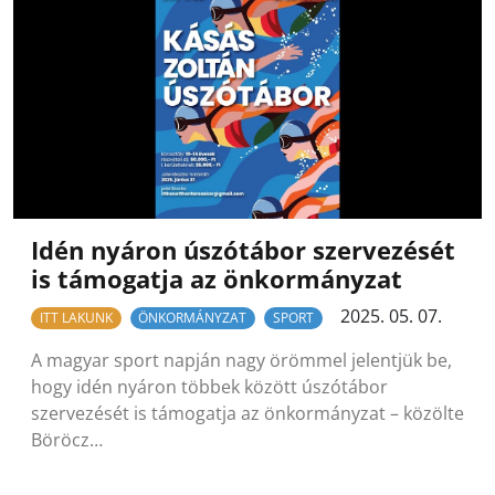
Idén nyáron úszótábor szervezését
is támogatja az önkormányzat
2025. 05. 07.
ITT LAKUNK
ÖNKORMÁNYZAT
SPORT
A magyar sport napján nagy örömmel jelentjük be,
hogy idén nyáron többek között úszótábor
szervezését is támogatja az önkormányzat – közölte
Böröcz…