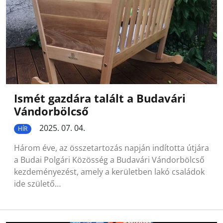
Ismét gazdára talált a Budavári
Vándorbölcső
2025. 07. 04.
HÍR
Három éve, az összetartozás napján indította útjára
a Budai Polgári Közösség a Budavári Vándorbölcső
kezdeményezést, amely a kerületben lakó családok
ide születő…