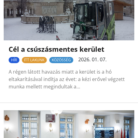
Cél a csúszásmentes kerület
2026. 01. 07.
HÍR
ITT LAKUNK
KÖZÖSSÉG
A régen látott havazás miatt a kerület is a hó
eltakarításával indítja az évet: a kézi erővel végzett
munka mellett megindultak a…