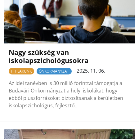
Nagy szükség van
iskolapszichológusokra
2025. 11. 06.
ITT LAKUNK
ÖNKORMÁNYZAT
Az idei tanévben is 30 millió forinttal támogatja a
Budavári Önkormányzat a helyi iskolákat, hogy
ebből pluszforrásokat biztosítsanak a kerületben
iskolapszichológus, fejlesztő…