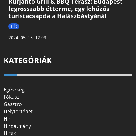
Kurjantó Grill & BBQ Terasz: Budapest
legrosszabb étterme, egy lehúzós
turistacsapda a Halászbástyánál
HÍR
2024. 05. 15. 12:09
KATEGÓRIÁK
Egészség
Fókusz
Gasztro
Helytörténet
Hír
Hirdetmény
Hírek