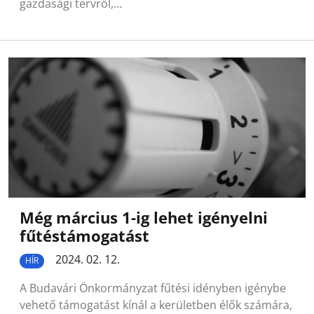
gazdasági tervről,…
Még március 1-ig lehet igényelni
fűtéstámogatást
2024. 02. 12.
HÍR
A Budavári Önkormányzat fűtési idényben igénybe
vehető támogatást kínál a kerületben élők számára,