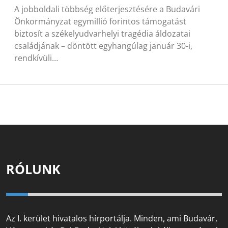
A jobboldali többség előterjesztésére a Budavári
Önkormányzat egymillió forintos támogatást
biztosít a székelyudvarhelyi tragédia áldozatai
családjának – döntött egyhangúlag január 30-i,
rendkívüli…
RÓLUNK
Az I. kerület hivatalos hírportálja. Minden, ami Budavár,