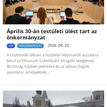
Április 30-án testületi ülést tart az
önkormányzat
2026. 04. 29.
HÍR
ÖNKORMÁNYZAT
A csütörtöki ülésen a budavári képviselők asztalára
kerül az Elmaradt Számlázást Vizsgáló Ideiglenes
Bizottság írásbeli jelentése és az abban foglalt
javaslatai, amelyeknek…