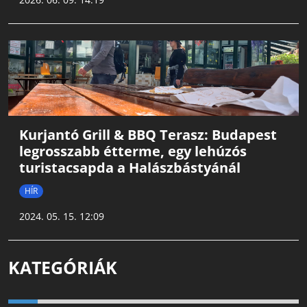
Kurjantó Grill & BBQ Terasz: Budapest
legrosszabb étterme, egy lehúzós
turistacsapda a Halászbástyánál
HÍR
2024. 05. 15. 12:09
KATEGÓRIÁK