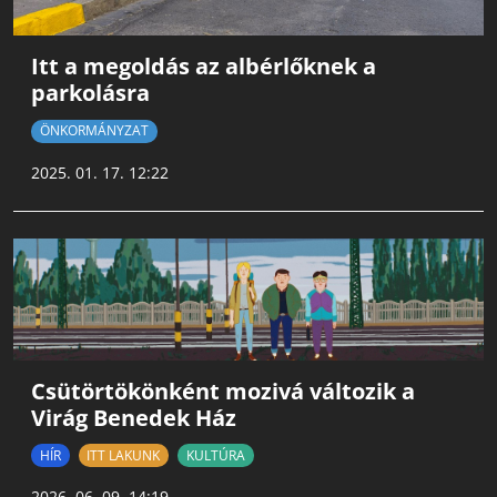
Itt a megoldás az albérlőknek a
parkolásra
ÖNKORMÁNYZAT
2025. 01. 17. 12:22
Csütörtökönként mozivá változik a
Virág Benedek Ház
HÍR
ITT LAKUNK
KULTÚRA
2026. 06. 09. 14:19