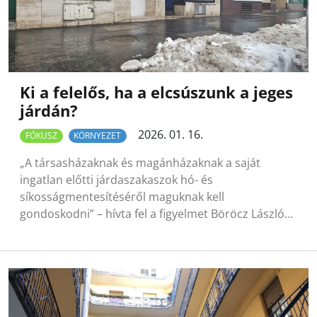
Ki a felelős, ha a elcsúszunk a jeges
járdán?
2026. 01. 16.
FÓKUSZ
KÖRNYEZET
„A társasházaknak és magánházaknak a saját
ingatlan előtti járdaszakaszok hó- és
síkosságmentesítéséről maguknak kell
gondoskodni” – hívta fel a figyelmet Böröcz László…