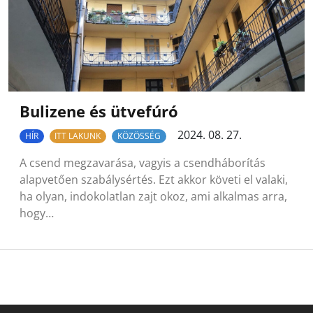
Bulizene és ütvefúró
2024. 08. 27.
HÍR
ITT LAKUNK
KÖZÖSSÉG
A csend megzavarása, vagyis a csendháborítás
alapvetően szabálysértés. Ezt akkor követi el valaki,
ha olyan, indokolatlan zajt okoz, ami alkalmas arra,
hogy…