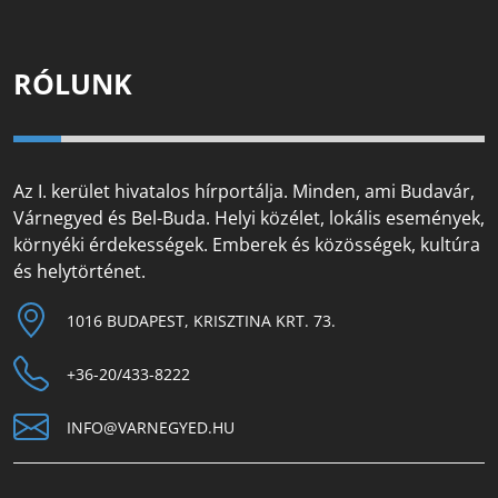
RÓLUNK
Az I. kerület hivatalos hírportálja. Minden, ami Budavár,
Várnegyed és Bel-Buda. Helyi közélet, lokális események,
környéki érdekességek. Emberek és közösségek, kultúra
és helytörténet.
1016 BUDAPEST, KRISZTINA KRT. 73.
+36-20/433-8222
INFO@VARNEGYED.HU