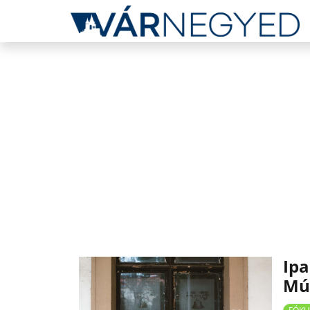
Ipa
Mú