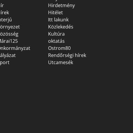
ír
Hirdetmény
írek
Hitélet
nterjú
Itt lakunk
örnyezet
Közlekedés
özösség
Kultúra
árai125
oktatás
nkormányzat
Ostrom80
ályázat
Rendőrségi hírek
port
Utcamesék