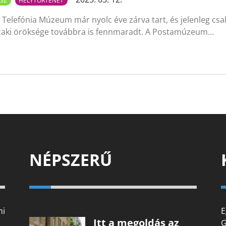
SZ
HELYTÖRTÉNET
 Telefónia Múzeum már nyolc éve zárva tart, és jelenleg csak
aki öröksége továbbra is fennmaradt. A Postamúzeum…
NÉPSZERŰ
mi
E
Itt a megoldás az
G