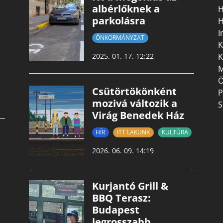
albérlőknek a
H
parkolásra
H
I
ÖNKORMÁNYZAT
K
K
2025. 01. 17. 12:22
M
Ö
Csütörtökönként
P
mozivá változik a
S
Virág Benedek Ház
HÍR
ITT LAKUNK
KULTÚRA
2026. 06. 09. 14:19
Kurjantó Grill &
BBQ Terasz:
Budapest
legrosszabb