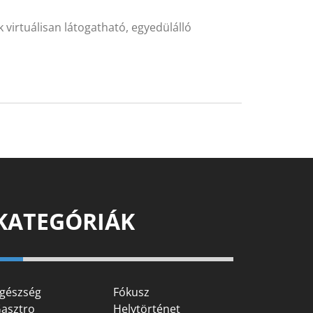
 virtuálisan látogatható, egyedülálló
KATEGÓRIÁK
gészség
Fókusz
asztro
Helytörténet