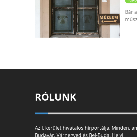
FÓKU
Bár a
műsz
RÓLUNK
Az I. kerület hivatalos hírportálja. Minden, a
Budavár, Várnegyed és Bel-Buda. Helyi