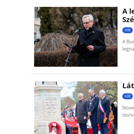
A l
Sz
HÍR
A Bu
legna
Lá
HÍR
Novem
test