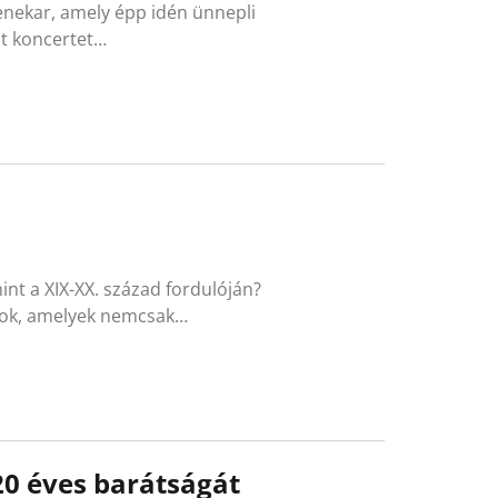
enekar, amely épp idén ünnepli
öt koncertet…
int a XIX-XX. század fordulóján?
pok, amelyek nemcsak…
0 éves barátságát