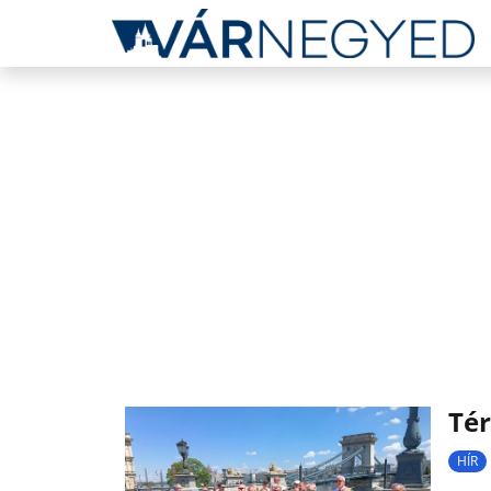
Té
HÍR