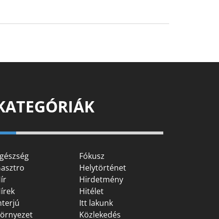
KATEGÓRIÁK
gészség
Fókusz
asztro
Helytörténet
ír
Hirdetmény
írek
Hitélet
nterjú
Itt lakunk
örnyezet
Közlekedés