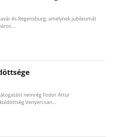
udavár és Regensburg, amelynek jubileumát
 város…
döttsége
 látogatást nemrég Fodor Artur
i küldöttség Venyercsan…