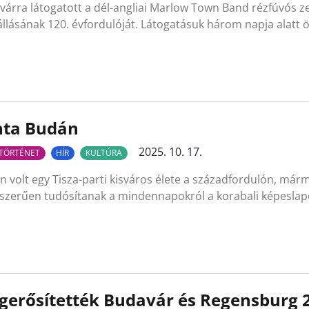
árra látogatott a dél-angliai Marlow Town Band rézfúvós z
llásának 120. évfordulóját. Látogatásuk három napja alatt 
nta Budán
2025. 10. 17.
TÖRTÉNET
HÍR
KULTÚRA
n volt egy Tisza-parti kisváros élete a századfordulón, márm
szerűen tudósítanak a mindennapokról a korabali képesla
erősítették Budavár és Regensburg 2