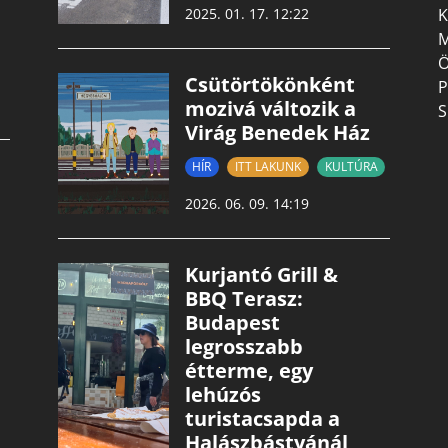
K
2025. 01. 17. 12:22
M
Ö
Csütörtökönként
P
mozivá változik a
S
Virág Benedek Ház
HÍR
ITT LAKUNK
KULTÚRA
2026. 06. 09. 14:19
Kurjantó Grill &
BBQ Terasz:
Budapest
legrosszabb
étterme, egy
lehúzós
turistacsapda a
Halászbástyánál