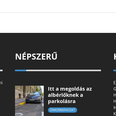
NÉPSZERŰ
mi
E
Itt a megoldás az
G
albérlőknek a
H
parkolásra
H
I
ÖNKORMÁNYZAT
K