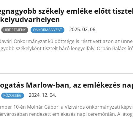
egnagyobb székely emléke előtt tiszt
ékelyudvarhelyen
2025. 02. 06.
HIRDETMÉNY
ÖNKORMÁNYZAT
davári Önkormányzat küldöttsége is részt vett azon az ünn
gyobb székelyként tisztelt báró lengyelfalvi Orbán Balázs ír
togatás Marlow-ban, az emlékezés na
2024. 12. 04.
KÖZÖSSÉG
ber 10-én Molnár Gábor, a Víziváros önkormányzati képviselő
vérvárosában rendezett emlékezés napi ceremónián. A láto