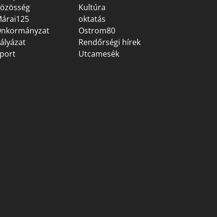
özösség
Kultúra
árai125
oktatás
nkormányzat
Ostrom80
ályázat
Rendőrségi hírek
port
Utcamesék