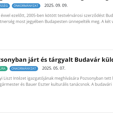
2025. 09. 09.
SSÉG
ÖNKORMÁNYZAT
évvel ezelőtt, 2005-ben kötött testvérvárosi szerződést B
rtnerség most jegyében Budapesten ünnepelték meg. A két
sonyban járt és tárgyalt Budavár kül
2025. 05. 07.
ÚRA
ÖNKORMÁNYZAT
yi Liszt Intézet igazgatójának meghívására Pozsonyban tett
gármester és Bauer Eszter kulturális tanácsnok. A budavár