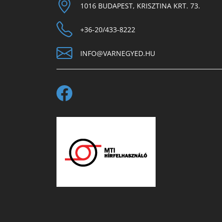
1016 BUDAPEST, KRISZTINA KRT. 73.
+36-20/433-8222
INFO@VARNEGYED.HU