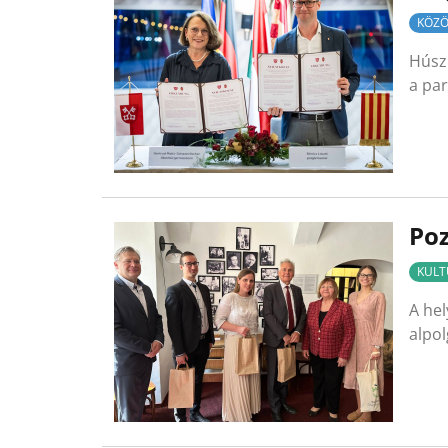
KÖZÖ
Húsz 
a pa
Poz
KULT
A hel
alpol