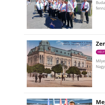
Budav
fenná
Ze
HELY
Milye
Nagy
Meg