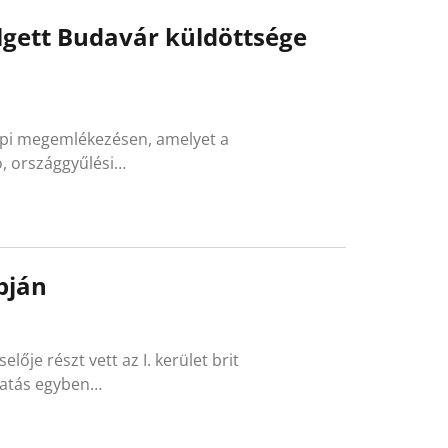
elgett Budavár küldöttsége
epi megemlékezésen, amelyet a
ó, országgyűlési…
pján
je részt vett az I. kerület brit
gatás egyben…