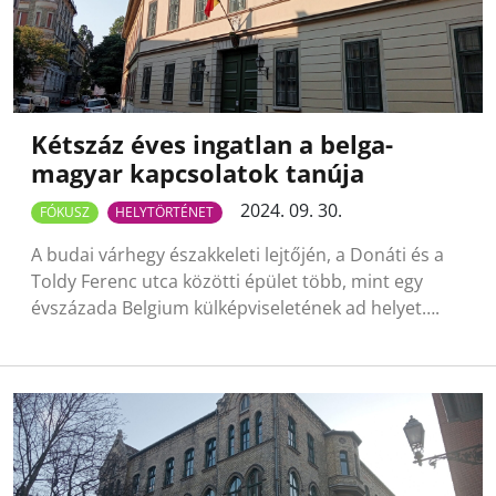
Kétszáz éves ingatlan a belga-
magyar kapcsolatok tanúja
2024. 09. 30.
FÓKUSZ
HELYTÖRTÉNET
A budai várhegy északkeleti lejtőjén, a Donáti és a
Toldy Ferenc utca közötti épület több, mint egy
évszázada Belgium külképviseletének ad helyet….