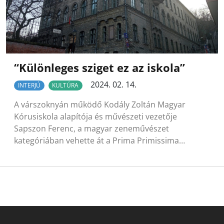
“Különleges sziget ez az iskola”
2024. 02. 14.
INTERJÚ
KULTÚRA
A várszoknyán működő Kodály Zoltán Magyar
Kórusiskola alapítója és művészeti vezetője
Sapszon Ferenc, a magyar zeneművészet
kategóriában vehette át a Prima Primissima…