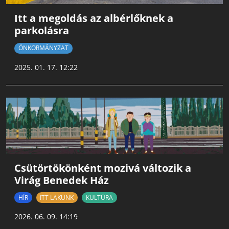
Itt a megoldás az albérlőknek a
parkolásra
ÖNKORMÁNYZAT
2025. 01. 17. 12:22
Csütörtökönként mozivá változik a
Virág Benedek Ház
HÍR
ITT LAKUNK
KULTÚRA
2026. 06. 09. 14:19