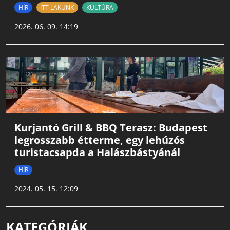
HÍR
ITT LAKUNK
KULTÚRA
2026. 06. 09. 14:19
Kurjantó Grill & BBQ Terasz: Budapest
legrosszabb étterme, egy lehúzós
turistacsapda a Halászbástyánál
HÍR
2024. 05. 15. 12:09
KATEGÓRIÁK