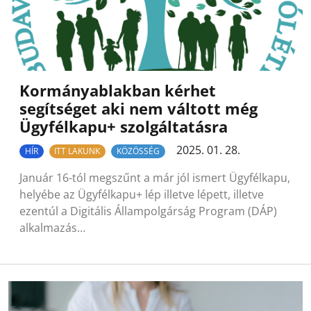
Kormányablakban kérhet
segítséget aki nem váltott még
Ügyfélkapu+ szolgáltatásra
2025. 01. 28.
HÍR
ITT LAKUNK
KÖZÖSSÉG
Január 16-tól megszűnt a már jól ismert Ügyfélkapu,
helyébe az Ügyfélkapu+ lép illetve lépett, illetve
ezentúl a Digitális Állampolgárság Program (DÁP)
alkalmazás…