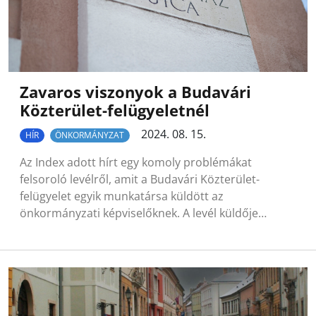
Zavaros viszonyok a Budavári
Közterület-felügyeletnél
2024. 08. 15.
HÍR
ÖNKORMÁNYZAT
Az Index adott hírt egy komoly problémákat
felsoroló levélről, amit a Budavári Közterület-
felügyelet egyik munkatársa küldött az
önkormányzati képviselőknek. A levél küldője…