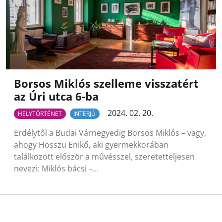
Borsos Miklós szelleme visszatért
az Úri utca 6-ba
2024. 02. 20.
HELYTÖRTÉNET
INTERJÚ
Erdélytől a Budai Várnegyedig Borsos Miklós – vagy,
ahogy Hosszu Enikő, aki gyermekkorában
találkozott először a művésszel, szeretetteljesen
nevezi: Miklós bácsi –…