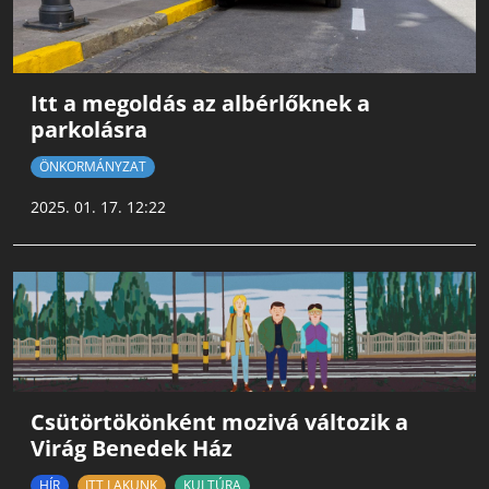
Itt a megoldás az albérlőknek a
parkolásra
ÖNKORMÁNYZAT
2025. 01. 17. 12:22
Csütörtökönként mozivá változik a
Virág Benedek Ház
HÍR
ITT LAKUNK
KULTÚRA