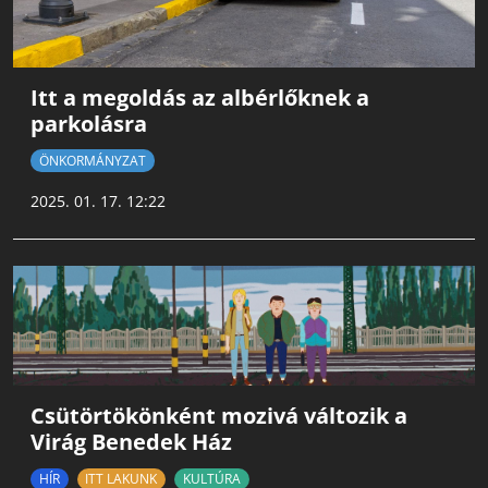
Itt a megoldás az albérlőknek a
parkolásra
ÖNKORMÁNYZAT
2025. 01. 17. 12:22
Csütörtökönként mozivá változik a
Virág Benedek Ház
HÍR
ITT LAKUNK
KULTÚRA