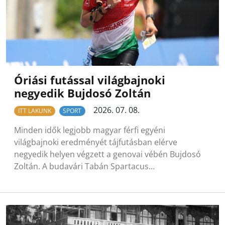
Óriási futással világbajnoki
negyedik Bujdosó Zoltán
2026. 07. 08.
ITT LAKUNK
SPORT
Minden idők legjobb magyar férfi egyéni
világbajnoki eredményét tájfutásban elérve
negyedik helyen végzett a genovai vébén Bujdosó
Zoltán. A budavári Tabán Spartacus…