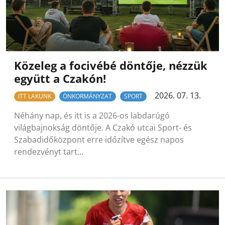
Közeleg a focivébé döntője, nézzük
együtt a Czakón!
2026. 07. 13.
ITT LAKUNK
ÖNKORMÁNYZAT
SPORT
Néhány nap, és itt is a 2026-os labdarúgó
világbajnokság döntője. A Czakó utcai Sport- és
Szabadidőközpont erre időzítve egész napos
rendezvényt tart…