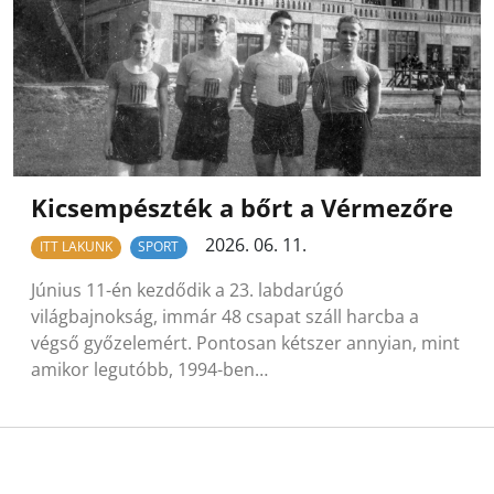
Kicsempészték a bőrt a Vérmezőre
2026. 06. 11.
ITT LAKUNK
SPORT
Június 11-én kezdődik a 23. labdarúgó
világbajnokság, immár 48 csapat száll harcba a
végső győzelemért. Pontosan kétszer annyian, mint
amikor legutóbb, 1994-ben…