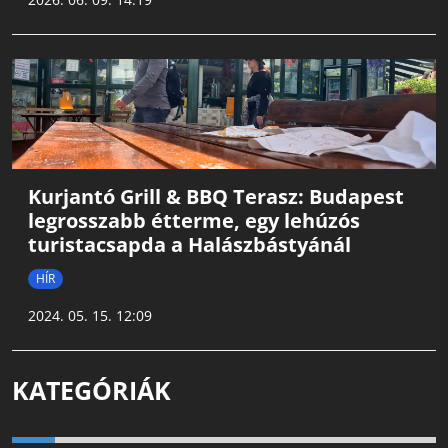
Kurjantó Grill & BBQ Terasz: Budapest
legrosszabb étterme, egy lehúzós
turistacsapda a Halászbástyánál
HÍR
2024. 05. 15. 12:09
KATEGÓRIÁK