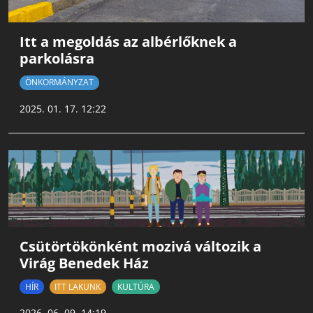
Itt a megoldás az albérlőknek a
parkolásra
ÖNKORMÁNYZAT
2025. 01. 17. 12:22
Csütörtökönként mozivá változik a
Virág Benedek Ház
HÍR
ITT LAKUNK
KULTÚRA
2026. 06. 09. 14:19