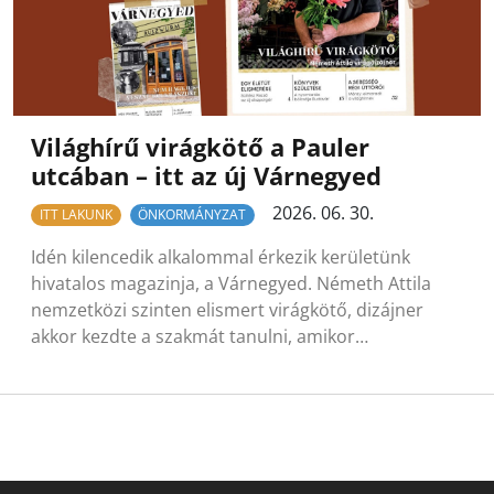
Világhírű virágkötő a Pauler
utcában – itt az új Várnegyed
2026. 06. 30.
ITT LAKUNK
ÖNKORMÁNYZAT
Idén kilencedik alkalommal érkezik kerületünk
hivatalos magazinja, a Várnegyed. Németh Attila
nemzetközi szinten elismert virágkötő, dizájner
akkor kezdte a szakmát tanulni, amikor…